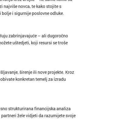
i najviše novca, te kako stojite s
bolje i sigurnije poslovne odluke.
eluju zabrinjavajuće – ali dugoročno
ete uštedjeti, koji resursi se troše
ljavanje, širenje ili nove projekte. Kroz
 dobivate konkretan temelj za izradu
 jasno strukturirana financijska analiza
 partneri žele vidjeti da razumijete svoje