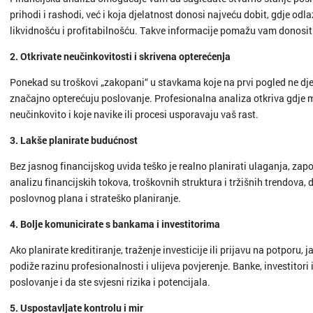
prihodi i rashodi, već i koja djelatnost donosi najveću dobit, gdje odlaz
likvidnošću i profitabilnošću. Takve informacije pomažu vam donositi 
2. Otkrivate neučinkovitosti i skrivena opterećenja
Ponekad su troškovi „zakopani“ u stavkama koje na prvi pogled ne dj
značajno opterećuju poslovanje. Profesionalna analiza otkriva gdje mož
neučinkovito i koje navike ili procesi usporavaju vaš rast.
3. Lakše planirate budućnost
Bez jasnog financijskog uvida teško je realno planirati ulaganja, zapoš
analizu financijskih tokova, troškovnih struktura i tržišnih trendova,
poslovnog plana i strateško planiranje.
4. Bolje komunicirate s bankama i investitorima
Ako planirate kreditiranje, traženje investicije ili prijavu na potporu,
podiže razinu profesionalnosti i ulijeva povjerenje. Banke, investitori i
poslovanje i da ste svjesni rizika i potencijala.
5. Uspostavljate kontrolu i mir