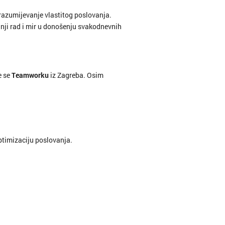
 razumijevanje vlastitog poslovanja.
jnji rad i mir u donošenju svakodnevnih
e se
Teamworku
iz Zagreba. Osim
ptimizaciju poslovanja.