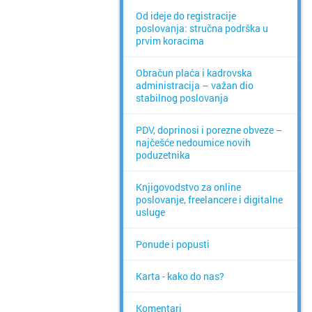
Od ideje do registracije
poslovanja: stručna podrška u
prvim koracima
Obračun plaća i kadrovska
administracija – važan dio
stabilnog poslovanja
PDV, doprinosi i porezne obveze –
najčešće nedoumice novih
poduzetnika
Knjigovodstvo za online
poslovanje, freelancere i digitalne
usluge
Ponude i popusti
Karta - kako do nas?
Komentari