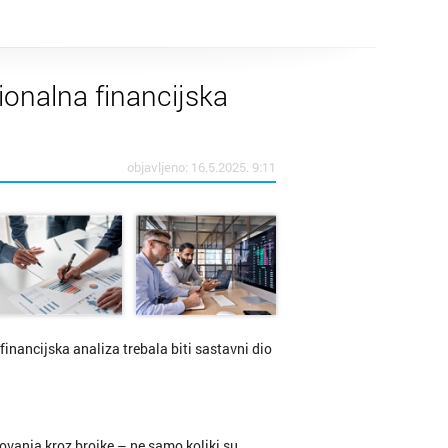
ionalna financijska
objavljeno: 16.5.2025. 9:11
i financijska analiza trebala biti sastavni dio
vanja kroz brojke – ne samo koliki su