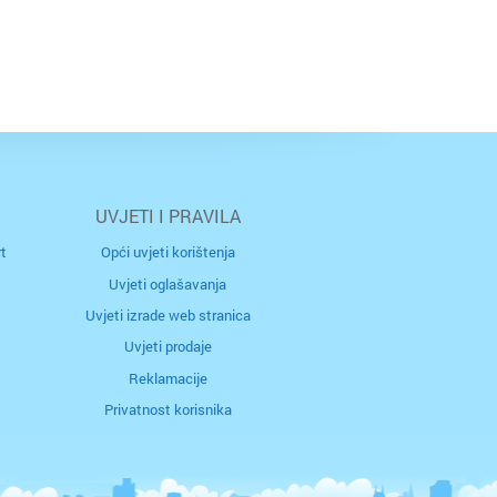
r
 / Međimurje
rec
UVJETI I PRAVILA
t
Opći uvjeti korištenja
naselje
Uvjeti oglašavanja
Uvjeti izrade web stranica
Uvjeti prodaje
tubica
a
Reklamacije
Privatnost korisnika
ik
ica