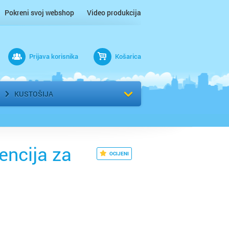
Pokreni svoj webshop
Video produkcija
Prijava korisnika
Košarica
rad
Odaberi kvart
KUSTOŠIJA
encija za
OCIJENI