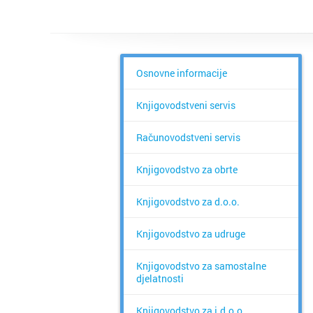
Osnovne informacije
Knjigovodstveni servis
Računovodstveni servis
Knjigovodstvo za obrte
Knjigovodstvo za d.o.o.
Knjigovodstvo za udruge
Knjigovodstvo za samostalne
djelatnosti
Knjigovodstvo za j.d.o.o.