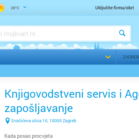
Uključite firmu/obrt
20°C
Odaberi g
ZAGREB
Knjigovodstveni servis i Ag
zapošljavanje
Svačićeva ulica 10, 10000 Zagreb
Kada posao procvjeta