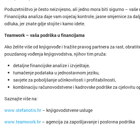
Poduzetništvo je često neizvjesno, ali jedno mora biti sigurno – vaše
Financijska analiza daje vam osjećaj kontrole, jasne smjernice za dal
odluka, jer znate gdje stojite i kamo idete.
Teamwork – vaša podrška u financijama
Ako želite više od knjigovođe i tražite pravog partnera za rast, obratit
pouzdanog vođenja knjigovodstva, njihov tim pruža:
detaljne financijske analize i izvještaje,
tumačenje podataka u jednostavnom jeziku,
savjete za poboljšanje učinkovitosti i profitabilnosti,
kombinaciju računovodstvene i kadrovske podrške za cjelovitu o
Saznajte više na:
www.stefanotis.hr
– knjigovodstvene usluge
www.teamwork.hr
– agencija za zapošljavanje i poslovna podrška