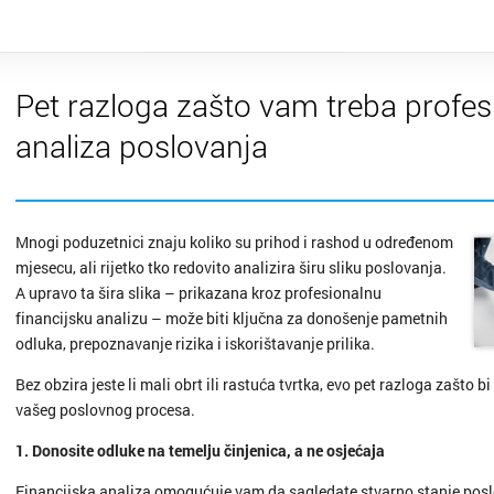
Pet razloga zašto vam treba profes
analiza poslovanja
Mnogi poduzetnici znaju koliko su prihod i rashod u određenom
mjesecu, ali rijetko tko redovito analizira širu sliku poslovanja.
A upravo ta šira slika – prikazana kroz profesionalnu
financijsku analizu – može biti ključna za donošenje pametnih
odluka, prepoznavanje rizika i iskorištavanje prilika.
Bez obzira jeste li mali obrt ili rastuća tvrtka, evo pet razloga zašto b
vašeg poslovnog procesa.
1. Donosite odluke na temelju činjenica, a ne osjećaja
Financijska analiza omogućuje vam da sagledate stvarno stanje poslo