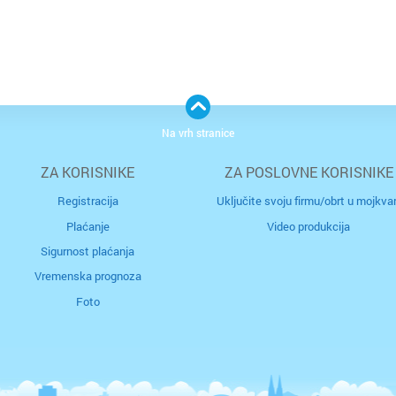
Bjelova
Buzin
Buzet
Centar
Čakovec
Črnome
Na vrh stranice
Čazma
Čulinec
ZA KORISNIKE
ZA POSLOVNE KORISNIKE
Registracija
Uključite svoju firmu/obrt u mojkvar
Đakovo
Cvjetno 
Plaćanje
Video produkcija
Daruvar
Dubec
Sigurnost plaćanja
Vremenska prognoza
Donja S
Dubrav
Foto
Drniš
Dugave
Dubrovn
Ferenšč