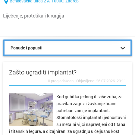
Benkovačka ulica 2 A, 10000, Zagreb
Liječenje, protetika i kirurgija
Ponude i popusti
Zašto ugraditi implantat?
0 pregleda/dan | Objavljeno: 26.07.2026. 20:11
Kod gubitka jednog ili više zuba, za
pravilan zagriz i žavkanje hrane
potreban vam je implantant.
Stomatološki implantati jednostavni
su metalni vijci napravljeni od titana
i titanskih legura, a dizajnirani za ugradnju u čeljusnu kost