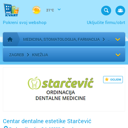
21°C
Pokreni svoj webshop
Uključite firmu/obrt
MEDICINA, STOMATOLOGIJA, FARMACIJA
Početna stranica
ZAGREB
KNEŽIJA
OCIJENI
Centar dentalne estetike Starčević