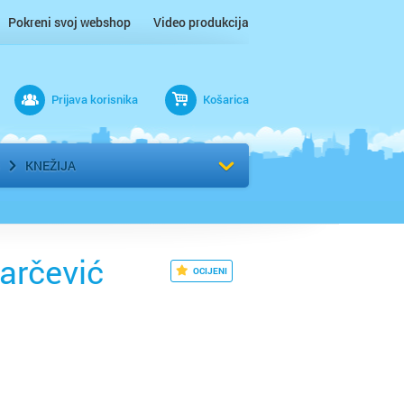
Pokreni svoj webshop
Video produkcija
Prijava korisnika
Košarica
rad
Odaberi kvart
KNEŽIJA
tarčević
OCIJENI