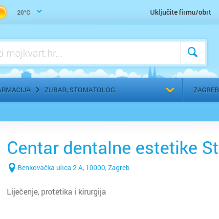
Uho-grlo-nos, Otorinolaringolog
Uključite firmu/obrt
20°C
Urologija
Zaštitna, radna, medicinska odjeća
Zubar, Stomatolog
Odaberi g
ARMACIJA
ZUBAR, STOMATOLOG
ZAGREB
Centar dentalne estetike S
Benkovačka ulica 2 A, 10000, Zagreb
Liječenje, protetika i kirurgija