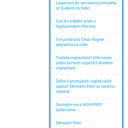
Lagan put do savršenog osmijeha
uz ljuskice za zube
Sve što trebate znati o
hijaluronskim filerima
Sve prednosti Clear Aligner
aparatića za zube
Trebate implantate? Otkrivamo
zašto koristiti copaSKY Bredent
implantate
Želite li promijeniti izgled vaših
usana? Dermalni fileri su idealno
rješenje
Doznajte sve o NON PREP
ljuskicama
Dermalni fileri