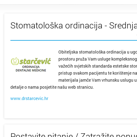
Stomatološka ordinacija - Srednja
Obiteljska stomatološka ordinacija u ug
prostoru pruža Vam usluge kompleksnog
važećih svjetskih standarda estetske sto
pristup svakom pacijentu te korištenje na
materijala jamče Vam vrhunsku uslugu uz
detalje o nama posjetite našu web stranicu.
www.drstarcevic.hr
Postavite pitanje / Zatražite pon