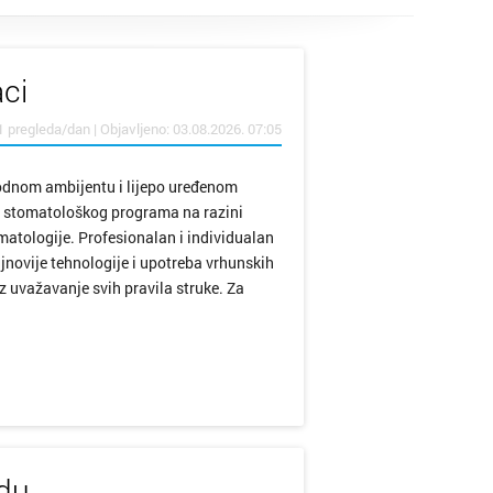
ci
1 pregleda/dan | Objavljeno: 03.08.2026. 07:05
odnom ambijentu i lijepo uređenom
 stomatološkog programa na razini
matologije. Profesionalan i individualan
jnovije tehnologije i upotreba vrhunskih
 uvažavanje svih pravila struke. Za
udu