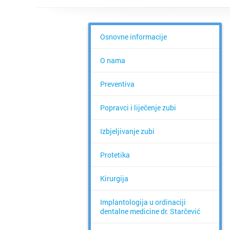
Osnovne informacije
O nama
Preventiva
Popravci i liječenje zubi
Izbjeljivanje zubi
Protetika
Kirurgija
Implantologija u ordinaciji
dentalne medicine dr. Starčević