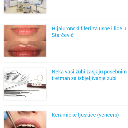
Donja S
Dubrav
SAZNAJ VIŠE
Drniš
Dugave
Hijaluronski fileri za usne i lice u
Dubrovn
Ferenšč
Starčević
Dugo Se
Folnego
SAZNAJ VIŠE
Gospić
Gajnice
Neka vaši zubi zasjaju posebnim
Imotski
Gračani
tretman za izbjeljivanje zubi
Ivanić 
Ivanja 
SAZNAJ VIŠE
Jastreb
Jakušev
Karlova
Jankom
Keramičke ljuskice (veneers)
Kaštela
Jarun