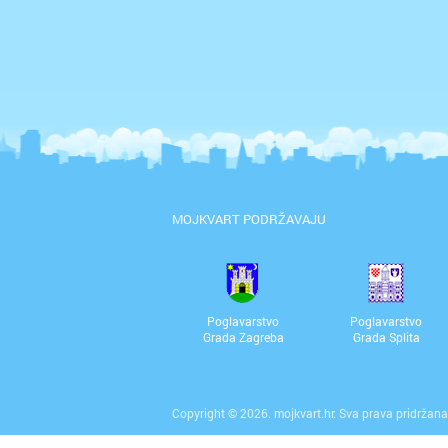
MOJKVART PODRŽAVAJU
Poglavarstvo
Poglavarstvo
Grada Zagreba
Grada Splita
Copyright © 2026. mojkvart.hr. Sva prava pridržana