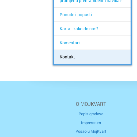
promjenu prehrambenih navika?
Ponude i popusti
Karta - kako do nas?
Komentari
Kontakt
O MOJKVART
Popis gradova
Impressum
Posao u MojKvart