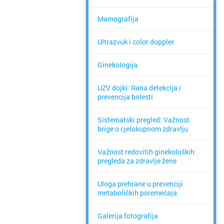
Mamografija
Ultrazvuk i color doppler
Ginekologija
UZV dojki: Rana detekcija i
prevencija bolesti
Sistematski pregled: Važnost
brige o cjelokupnom zdravlju
Važnost redovitih ginekoloških
pregleda za zdravlje žene
Uloga prehrane u prevenciji
metaboličkih poremećaja
Galerija fotografija