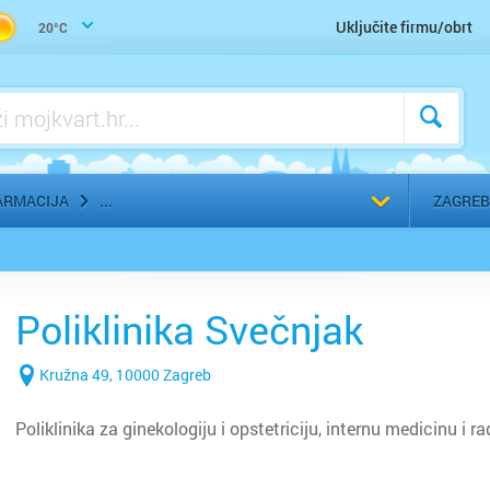
Uho-grlo-nos, Otorinolaringolog
Uključite firmu/obrt
20°C
Urologija
Zaštitna, radna, medicinska odjeća
Zubar, Stomatolog
Odaberi g
ARMACIJA
ZAGREB
Poliklinika Svečnjak
Kružna 49, 10000 Zagreb
Poliklinika za ginekologiju i opstetriciju, internu medicinu i r