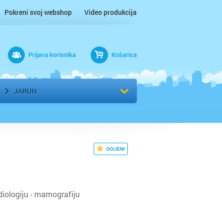
Pokreni svoj webshop
Video produkcija
Prijava korisnika
Košarica
rad
Odaberi kvart
JARUN
OCIJENI
adiologiju - mamografiju