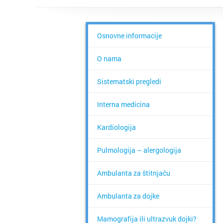
Osnovne informacije
O nama
Sistematski pregledi
Interna medicina
Kardiologija
Pulmologija – alergologija
Ambulanta za štitnjaču
Ambulanta za dojke
Mamografija ili ultrazvuk dojki?