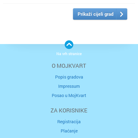
Prikaži cijeli grad
Na vrh stranice
O MOJKVART
Popis gradova
Impressum
Posao u MojKvart
ZA KORISNIKE
Registracija
Plaćanje