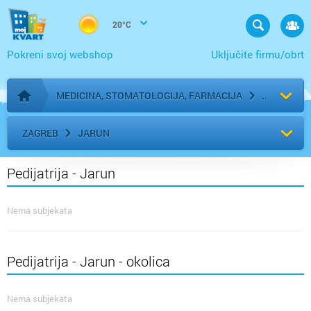
20°C
Pokreni svoj webshop
Uključite firmu/obrt
MEDICINA, STOMATOLOGIJA, FARMACIJA
Početna stranica
ZAGREB
JARUN
Pedijatrija - Jarun
Nema subjekata
Pedijatrija - Jarun - okolica
Nema subjekata