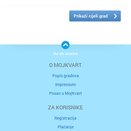
Prikaži cijeli grad
Na vrh stranice
O MOJKVART
Popis gradova
Impressum
Posao u MojKvart
ZA KORISNIKE
Registracija
Plaćanje