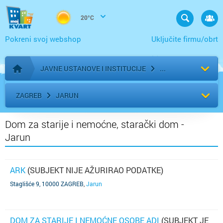
20°C
Pokreni svoj webshop
Uključite firmu/obrt
JAVNE USTANOVE I INSTITUCIJE
Početna stranica
ZAGREB
JARUN
Dom za starije i nemoćne, starački dom -
Jarun
ARK
(SUBJEKT NIJE AŽURIRAO PODATKE)
Staglišće 9, 10000 ZAGREB
,
Jarun
DOM ZA STARIJE I NEMOĆNE OSOBE ADI
(SUBJEKT JE