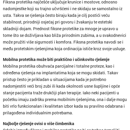
Fiksna protetika najčešće uključuje krunice i mostove, odnosno
nadomjestke koji su trajno učvršćeni i ne skidaju se samostalno iz
usta. Takva se rješenja često biraju kada je cilj postići veću
stabilnost, prirodniji osjećaj pri govoru i žvakanju te estetski
skladniji dojam. Prednost fiksne protetike za mnoge je upravo u
tome što se doživljava kao bliža prirodnim zubima, a u svakodnevici
može pružiti više sigurnosti i komfora. Fiksna protetika navodi se i
među protetskim rješenjima koja ordinacija ističe kroz svoje usluge.
Mobilna protetika može biti praktično i učinkovito rješenje
Mobilna protetika obuhvaća parcijalne i totalne proteze, kao i
određena rješenja na implantatima koja se mogu skidati. Takav
pristup često je prikladan u situacijama kada je potrebno
nadomjestiti veći broj zubi ili kada okolnosti usne šupljine i opće
stanje pacijenta traže drukčiji plan terapije. Iako neki pacijenti u
početku imaju zadršku prema mobilnim rješenjima, ona i dalje mogu
biti vrlo funkcionalan i kvalitetan izbor kada su pravilno odabrana i
prilagođena individualnim potrebama.
Najbolje rješenje ovisi o više čimbenika