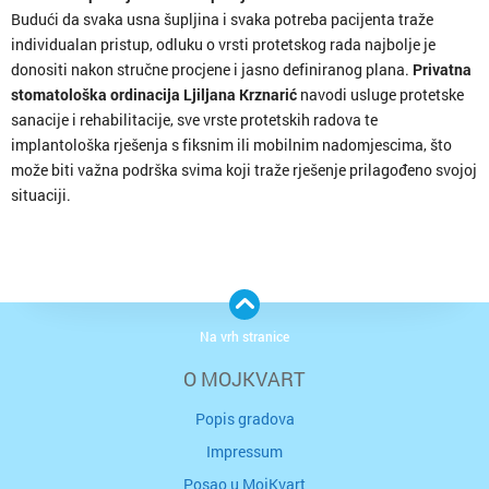
Budući da svaka usna šupljina i svaka potreba pacijenta traže
individualan pristup, odluku o vrsti protetskog rada najbolje je
donositi nakon stručne procjene i jasno definiranog plana.
Privatna
stomatološka ordinacija Ljiljana Krznarić
navodi usluge protetske
sanacije i rehabilitacije, sve vrste protetskih radova te
implantološka rješenja s fiksnim ili mobilnim nadomjescima, što
može biti važna podrška svima koji traže rješenje prilagođeno svojoj
situaciji.
Na vrh stranice
O MOJKVART
Popis gradova
Impressum
Posao u MojKvart