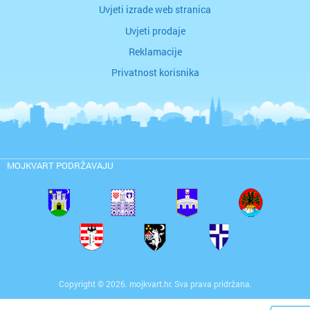
Uvjeti izrade web stranica
Uvjeti prodaje
Reklamacije
Privatnost korisnika
MOJKVART PODRŽAVAJU
Copyright © 2026. mojkvart.hr. Sva prava pridržana.