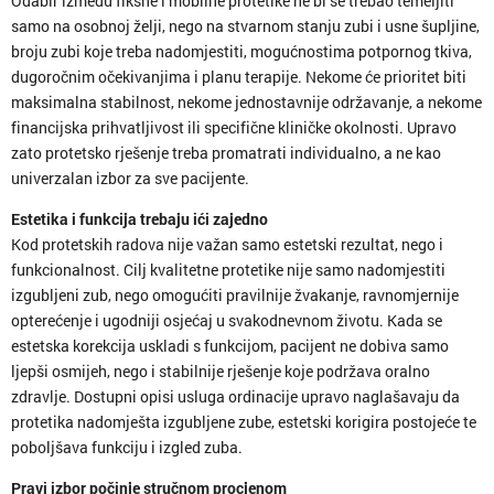
Odabir između fiksne i mobilne protetike ne bi se trebao temeljiti
samo na osobnoj želji, nego na stvarnom stanju zubi i usne šupljine,
broju zubi koje treba nadomjestiti, mogućnostima potpornog tkiva,
dugoročnim očekivanjima i planu terapije. Nekome će prioritet biti
maksimalna stabilnost, nekome jednostavnije održavanje, a nekome
financijska prihvatljivost ili specifične kliničke okolnosti. Upravo
zato protetsko rješenje treba promatrati individualno, a ne kao
univerzalan izbor za sve pacijente.
Estetika i funkcija trebaju ići zajedno
Kod protetskih radova nije važan samo estetski rezultat, nego i
funkcionalnost. Cilj kvalitetne protetike nije samo nadomjestiti
izgubljeni zub, nego omogućiti pravilnije žvakanje, ravnomjernije
opterećenje i ugodniji osjećaj u svakodnevnom životu. Kada se
estetska korekcija uskladi s funkcijom, pacijent ne dobiva samo
ljepši osmijeh, nego i stabilnije rješenje koje podržava oralno
zdravlje. Dostupni opisi usluga ordinacije upravo naglašavaju da
protetika nadomješta izgubljene zube, estetski korigira postojeće te
poboljšava funkciju i izgled zuba.
Pravi izbor počinje stručnom procjenom