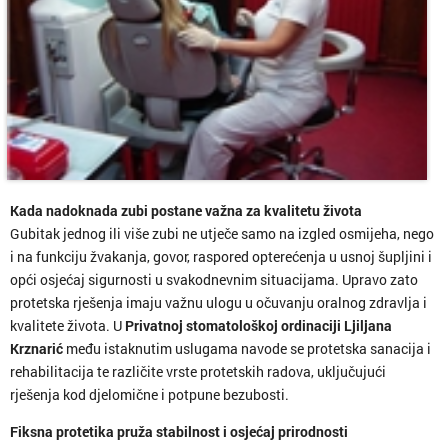
Kada nadoknada zubi postane važna za kvalitetu života
Gubitak jednog ili više zubi ne utječe samo na izgled osmijeha, nego
i na funkciju žvakanja, govor, raspored opterećenja u usnoj šupljini i
opći osjećaj sigurnosti u svakodnevnim situacijama. Upravo zato
protetska rješenja imaju važnu ulogu u očuvanju oralnog zdravlja i
kvalitete života. U
Privatnoj stomatološkoj ordinaciji Ljiljana
Krznarić
među istaknutim uslugama navode se protetska sanacija i
rehabilitacija te različite vrste protetskih radova, uključujući
rješenja kod djelomične i potpune bezubosti.
Fiksna protetika pruža stabilnost i osjećaj prirodnosti