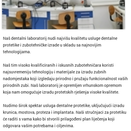
Naš dentalni laboratorij nudi najvišu kvalitetu usluge dentalne
protetike i zubotehničke izrade u skladu sa najnovijim
tehnologijama.
Naš tim visoko kvalificiranih i iskusnih zubotehničara koristi
najsuvremeniju tehnologiju i materijale za izradu zubnih
nadomjestaka koji izgledaju prirodno i pružaju funkcionalnost vaših
prirodnih zubi. Naš laboratorij je opremljen vrhunskom opremom
koja nam omogućuje izradu protetskih rješenja visoke kvalitete.
Nudimo širok spektar usluga dentalne protetike, uključujući izradu
krunica, mostova, proteza i implantata. Naši stručnjaci za protetiku
će raditi s vama kako bi stvorili prilagođeni plan liječenja koji
odgovara vašim potrebama i ciljevima.