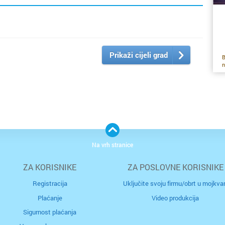
Prikaži cijeli grad
B
n
pr
pr
o
Z
po
Na vrh stranice
pr
d
ZA KORISNIKE
ZA POSLOVNE KORISNIKE
ra
Registracija
Uključite svoju firmu/obrt u mojkvar
m
Plaćanje
Video produkcija
Ka
Sigurnost plaćanja
k