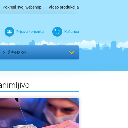
Pokreni svoj webshop
Video produkcija
Prijava korisnika
Košarica
rad
Odaberi kvart
ŠPANSKO
animljivo