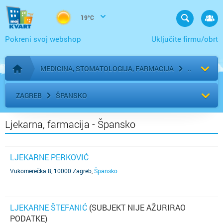
19°C
Pokreni svoj webshop
Uključite firmu/obrt
MEDICINA, STOMATOLOGIJA, FARMACIJA
Početna stranica
ZAGREB
ŠPANSKO
Ljekarna, farmacija - Špansko
LJEKARNE PERKOVIĆ
Vukomerečka 8, 10000 Zagreb
,
Špansko
LJEKARNE ŠTEFANIĆ
(SUBJEKT NIJE AŽURIRAO
PODATKE)