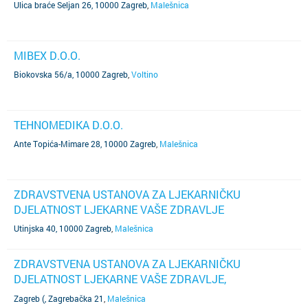
Ulica braće Seljan 26, 10000 Zagreb
,
Malešnica
MIBEX D.O.O.
Biokovska 56/a, 10000 Zagreb
,
Voltino
TEHNOMEDIKA D.O.O.
Ante Topića-Mimare 28, 10000 Zagreb
,
Malešnica
ZDRAVSTVENA USTANOVA ZA LJEKARNIČKU
DJELATNOST LJEKARNE VAŠE ZDRAVLJE
Utinjska 40, 10000 Zagreb
,
Malešnica
ZDRAVSTVENA USTANOVA ZA LJEKARNIČKU
DJELATNOST LJEKARNE VAŠE ZDRAVLJE,
PODRUŽNICA BROJ 11
Zagreb (, Zagrebačka 21
,
Malešnica