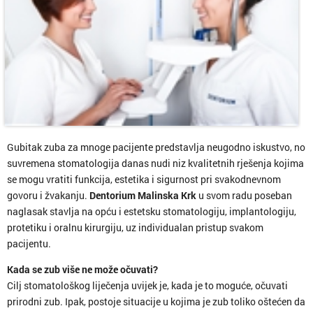
Gubitak zuba za mnoge pacijente predstavlja neugodno iskustvo, no
suvremena stomatologija danas nudi niz kvalitetnih rješenja kojima
se mogu vratiti funkcija, estetika i sigurnost pri svakodnevnom
govoru i žvakanju.
Dentorium Malinska Krk
u svom radu poseban
naglasak stavlja na opću i estetsku stomatologiju, implantologiju,
protetiku i oralnu kirurgiju, uz individualan pristup svakom
pacijentu.
Kada se zub više ne može očuvati?
Cilj stomatološkog liječenja uvijek je, kada je to moguće, očuvati
prirodni zub. Ipak, postoje situacije u kojima je zub toliko oštećen da