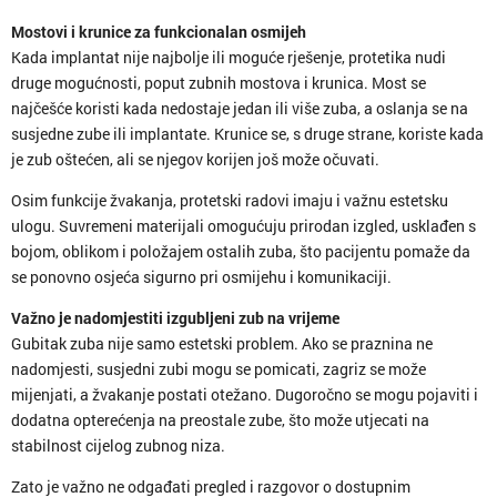
Mostovi i krunice za funkcionalan osmijeh
Kada implantat nije najbolje ili moguće rješenje, protetika nudi
druge mogućnosti, poput zubnih mostova i krunica. Most se
najčešće koristi kada nedostaje jedan ili više zuba, a oslanja se na
susjedne zube ili implantate. Krunice se, s druge strane, koriste kada
je zub oštećen, ali se njegov korijen još može očuvati.
Osim funkcije žvakanja, protetski radovi imaju i važnu estetsku
ulogu. Suvremeni materijali omogućuju prirodan izgled, usklađen s
bojom, oblikom i položajem ostalih zuba, što pacijentu pomaže da
se ponovno osjeća sigurno pri osmijehu i komunikaciji.
Važno je nadomjestiti izgubljeni zub na vrijeme
Gubitak zuba nije samo estetski problem. Ako se praznina ne
nadomjesti, susjedni zubi mogu se pomicati, zagriz se može
mijenjati, a žvakanje postati otežano. Dugoročno se mogu pojaviti i
dodatna opterećenja na preostale zube, što može utjecati na
stabilnost cijelog zubnog niza.
Zato je važno ne odgađati pregled i razgovor o dostupnim