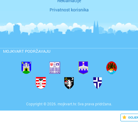
Reklamacije
Privatnost korisnika
MOJKVART PODRŽAVAJU
Copyright © 2026. mojkvart.hr. Sva prava pridržana.
OCIJE