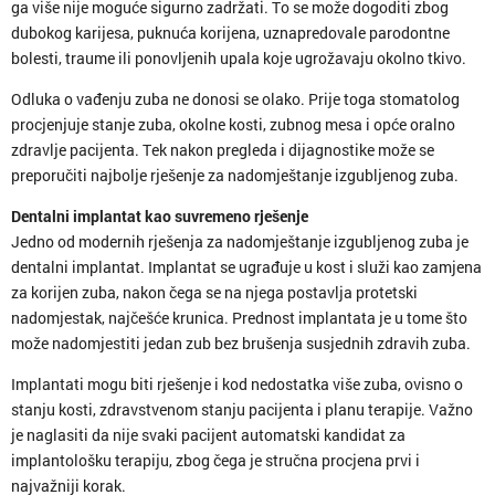
ga više nije moguće sigurno zadržati. To se može dogoditi zbog
dubokog karijesa, puknuća korijena, uznapredovale parodontne
bolesti, traume ili ponovljenih upala koje ugrožavaju okolno tkivo.
Odluka o vađenju zuba ne donosi se olako. Prije toga stomatolog
procjenjuje stanje zuba, okolne kosti, zubnog mesa i opće oralno
zdravlje pacijenta. Tek nakon pregleda i dijagnostike može se
preporučiti najbolje rješenje za nadomještanje izgubljenog zuba.
Dentalni implantat kao suvremeno rješenje
Jedno od modernih rješenja za nadomještanje izgubljenog zuba je
dentalni implantat. Implantat se ugrađuje u kost i služi kao zamjena
za korijen zuba, nakon čega se na njega postavlja protetski
nadomjestak, najčešće krunica. Prednost implantata je u tome što
može nadomjestiti jedan zub bez brušenja susjednih zdravih zuba.
Implantati mogu biti rješenje i kod nedostatka više zuba, ovisno o
stanju kosti, zdravstvenom stanju pacijenta i planu terapije. Važno
je naglasiti da nije svaki pacijent automatski kandidat za
implantološku terapiju, zbog čega je stručna procjena prvi i
najvažniji korak.