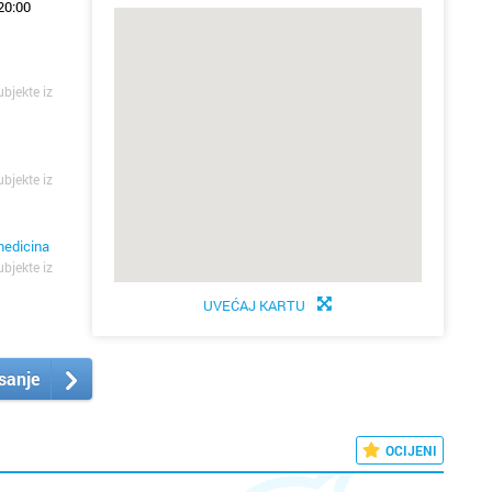
20:00
ubjekte iz
ubjekte iz
medicina
ubjekte iz
UVEĆAJ KARTU
isanje
OCIJENI