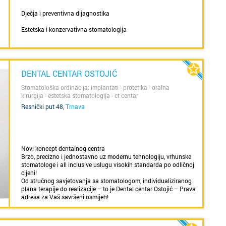
Dječja i preventivna dijagnostika
Estetska i konzervativna stomatologija
Endodoncija
Protetika
DENTAL CENTAR OSTOJIĆ
Implantologija
Stomatološka ordinacija: implantati - protetika - oralna
Oralna kirurgija
kirurgija - estetska stomatologija - ct centar
Resnički put 48
,
Trnava
Ortodoncija
Parodontoogija
RVG dentalna dijagnostika Nudimo besplatan prvi pregled.
SAZNAJ VIŠE
Novi koncept dentalnog centra
Brzo, precizno i jednostavno uz modernu tehnologiju, vrhunske
Ordinacija je smještena u zapadnom dijelu grada, u naselju
stomatologe i all inclusive uslugu visokih standarda po odličnoj
Vrapče. U ugodnom ambijentu ordinacije pacijentima je
cijeni!
dostupna kompletna usluga po najsuvremenijim standardima
Od stručnog savjetovanja sa stomatologom, individualiziranog
moderne stomatolgije. Suradnja sa specijalistima
plana terapije do realizacije – to je Dental centar Ostojić – Prava
parodontologije, oralne kirurgije i ortodoncije, najnovije
adresa za Vaš savršeni osmijeh!
tehnologije i materijali te individualan pristup pacijentu
omogućuju nam postizanje zavidnih rezultata.
Stomatološke usluge po mjeri pacijenata
Naši pacijenti su nam glavni prioritet, i zato pružamo isključivo
Posebice naglašavamo individualan pristup i timski rad kao