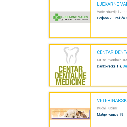
LJEKARNE VA
Vaše zdravlje i zad
Poljana Z. Dražića 
SAZNAJ VIŠE
CENTAR DENT
Mr. sc. Zvonimir Hr
Dankovečka 1 a
,
Du
SAZNAJ VIŠE
VETERINARSK
Kućni ljubimci
Matije Ivanića 19
SAZNAJ VIŠE