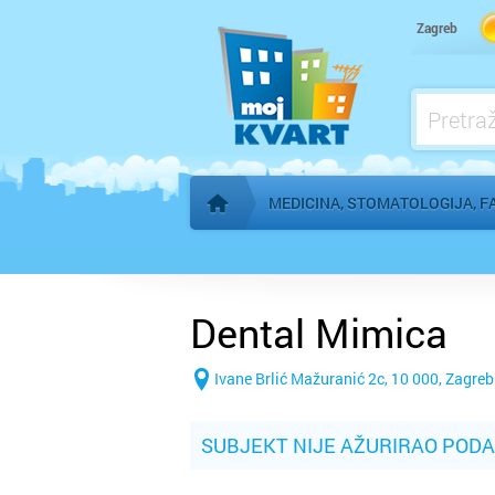
Kardiolog
Zagreb
Kućna njega
Logoped
Ljekarna, farmacija
MEDICINA, STOMATOLOGIJA, F
Početna stranica
Dental Mimica
Ivane Brlić Mažuranić 2c, 10 000, Zagreb
SUBJEKT NIJE AŽURIRAO POD