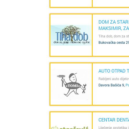
DOM ZA STARI
MAKSIMIR, Z
Tiha dob, dom za st
SAZNAJ VIŠE
Bukovačka cesta 2
AUTO OTPAD 
Rabljeni auto dijelov
Davora Bašića 9
,
P
SAZNAJ VIŠE
CENTAR DENT
Liječenje, protetika i