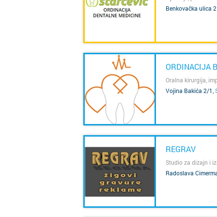
Benkovačka ulica 2
SAZNAJ VIŠE
ORDINACIJA 
Oralna kirurgija, imp
Vojina Bakića 2/1
,
SAZNAJ VIŠE
REGRAV
Studio za dizajn i i
Radoslava Cimerm
SAZNAJ VIŠE