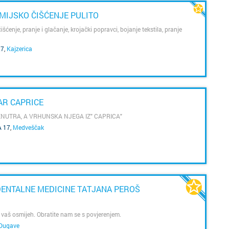
Donja S
Dubrav
MIJSKO ČIŠĆENJE PULITO
Drniš
Dugave
šćenje, pranje i glačanje, krojački popravci, bojanje tekstila, pranje
27
,
Kajzerica
Dubrovn
Ferenšč
Dugo Se
Folnego
AR CAPRICE
Gospić
Gajnice
ZNUTRA, A VRHUNSKA NJEGA IZ" CAPRICA"
Imotski
Gračani
 17
,
Medveščak
Ivanić 
Ivanja 
Jastreb
Jakušev
DENTALNE MEDICINE TATJANA PEROŠ
Karlova
Jankom
a vaš osmijeh. Obratite nam se s povjerenjem.
Kaštela
Jarun
Dugave