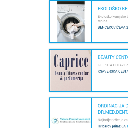
EKOLOŠKO KE
Ekološko kemijsko či
tepiha
BENCEKOVIĆEVA 
SAZNAJ VIŠE
BEAUTY CENT
LJEPOTA DOLAZI I
KSAVERSKA CESTA
SAZNAJ VIŠE
ORDINACIJA 
DR.MED.DENT.
Najbolje rješenje z
SAZNAJ VIŠE
Hribarov prilaz 6A
,