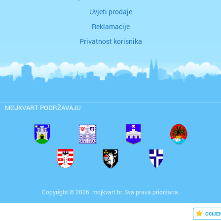
Uvjeti prodaje
Reklamacije
Privatnost korisnika
MOJKVART PODRŽAVAJU
Copyright © 2026. mojkvart.hr. Sva prava pridržana.
OCIJE