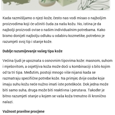
Kada razmišljamo o njezi kože, često nas vodi misao o najboljim
proizvodima koji će učiniti čuda za našu kožu. No, istina je da
najbolji proizvodi ovise o našim individualnim potrebama. Kako
bismo donijeli najbolju odluku u odabiru kozmetike, potrebno je
razumjeti svoj tip i stanje kože.
Dublje razumijevanje vašeg tipa kože
Većina ljudi je upoznata s osnovnim tipovima kože: masnom, suhom
i mješovitom, a osjetljiva koža može doći u kombinaciji s bilo kojim
od ta tri tipa. Međutim, postoji mnogo više nijansi kada se
razmatraju specifične potrebe kože. Na primjer, dvije osobe koje
imaju suhu kožu neće nužno imati iste poteškoće. Dok jedna može
biti samo suha, druga može biti reaktivna i perutava. Također je
bitno razumjeti stanje u kojem se vaša koža trenutno ili kronično
nalazi.
Važnost pravilne procjene