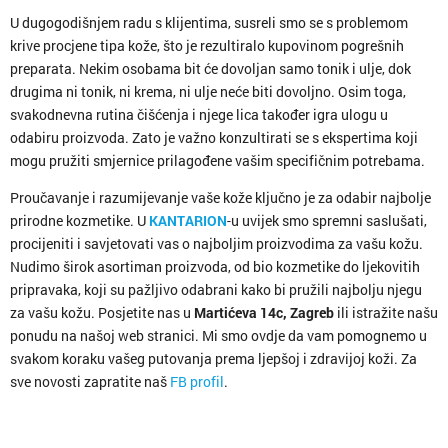
U dugogodišnjem radu s klijentima, susreli smo se s problemom
krive procjene tipa kože, što je rezultiralo kupovinom pogrešnih
preparata. Nekim osobama bit će dovoljan samo tonik i ulje, dok
drugima ni tonik, ni krema, ni ulje neće biti dovoljno. Osim toga,
svakodnevna rutina čišćenja i njege lica također igra ulogu u
odabiru proizvoda. Zato je važno konzultirati se s ekspertima koji
mogu pružiti smjernice prilagođene vašim specifičnim potrebama.
Proučavanje i razumijevanje vaše kože ključno je za odabir najbolje
prirodne kozmetike. U
KANTARION
-u uvijek smo spremni saslušati,
procijeniti i savjetovati vas o najboljim proizvodima za vašu kožu.
Nudimo širok asortiman proizvoda, od bio kozmetike do ljekovitih
pripravaka, koji su pažljivo odabrani kako bi pružili najbolju njegu
za vašu kožu. Posjetite nas u
Martićeva 14c, Zagreb
ili istražite našu
ponudu na našoj web stranici. Mi smo ovdje da vam pomognemo u
svakom koraku vašeg putovanja prema ljepšoj i zdravijoj koži. Za
sve novosti zapratite naš
FB profil
.