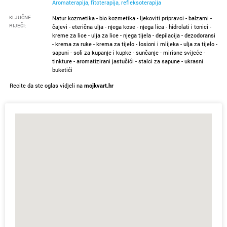
Aromaterapija, fitoterapija, refleksoterapija
KLJUČNE
Natur kozmetika - bio kozmetika - ljekoviti pripravci - balzami -
RIJEČI:
čajevi - eterična ulja - njega kose - njega lica - hidrolati i tonici -
kreme za lice - ulja za lice - njega tijela - depilacija - dezodoransi
- krema za ruke - krema za tijelo - losioni i mlijeka - ulja za tijelo -
sapuni - soli za kupanje i kupke - sunčanje - mirisne svijeće -
tinkture - aromatizirani jastučići - stalci za sapune - ukrasni
buketići
Recite da ste oglas vidjeli na
mojkvart.hr