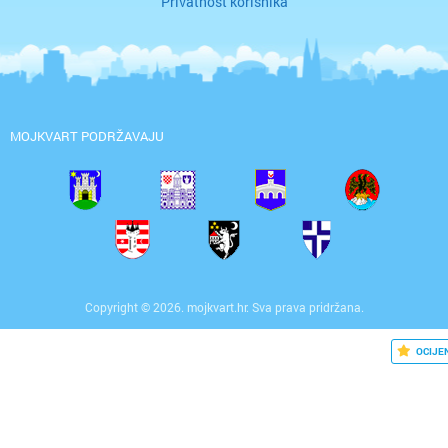
Privatnost korisnika
MOJKVART PODRŽAVAJU
Copyright © 2026. mojkvart.hr. Sva prava pridržana.
OCIJE