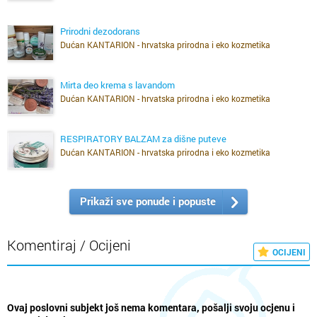
nije čudno da potražnja za ekološkom i organskom kozmetikom
raste. Ono što je nekad bio “nišni izbor”, danas je sveprisutna
Prirodni dezodorans
potražnja, posebno kad ta kozmetika dolazi od malih hrvatskih
Dućan KANTARION - hrvatska prirodna i eko kozmetika
proizvođača čije se priče kriju u svakom proizvodu.
Nastavak pročitajte na 24sata.hr
Mirta deo krema s lavandom
Dućan KANTARION - hrvatska prirodna i eko kozmetika
RESPIRATORY BALZAM za dišne puteve
Dućan KANTARION - hrvatska prirodna i eko kozmetika
Prikaži sve ponude i popuste
Komentiraj / Ocijeni
OCIJENI
Ovaj poslovni subjekt još nema komentara, pošalji svoju ocjenu i