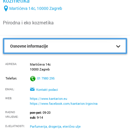
kozmetika
Martićeva 14c, 10000 Zagreb
Prirodna i eko kozmetika
Osnovne informacije
ADRESA:
Martićeva 14c
10000 Zagreb
Telefon:
01 7980 295
EMAIL:
Kontakt podaci
WEB:
https://www.kantarion.eu
https://www.facebook.com/kantarion.trgovina
RADNO
pon-pet:
09-20
VRIJEME
:
sub:
9-14
DJELATNOSTI:
Parfumerija, drogerija, eterično ulje