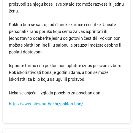
proizvodi za njegu kose i sve ostalo što može razveseliti jednu
ženu.
Poklon bon se sastoji od članske kartice i čestitke. Upišite
personaliziranu poruku koju ćemo za vas isprintati ili
jednostavno odaberite jednu od gotovih čestitki. Poklon bon
možete platiti online ili u salonu, a preuzeti možete osobno ili
poslati dostavom.
Ispunite formu i na poklon bon uplatite iznos po svom izboru.
Rok iskoristivosti bona je godinu dana, a bon se može
iskoristiti za bilo koju uslugu ili proizvod.
Neka se osjeća i izgleda posebno za poseban dan!
http://www.blowoutbar.hr/poklon-bon/