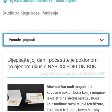
Trg Bana Josipa Jelačića 15, 10000 Zagreb
Studio za njegu kose i feniranje
Ponude i popusti
Uljepšajte joj dan i počastite je poklonom
po njenom ukusu! NARUČI POKLON BON
0 pregleda/dan | Objavljeno: 29.07.2026. 09:55
Blowout Bar nudi mogućnost
kupovine poklon bona koji je moguće
iskoristiti na široku paletu usluga
koje nudimo: razni stilovi fen frizura,
keratinski tretmani, Kevin Murphy