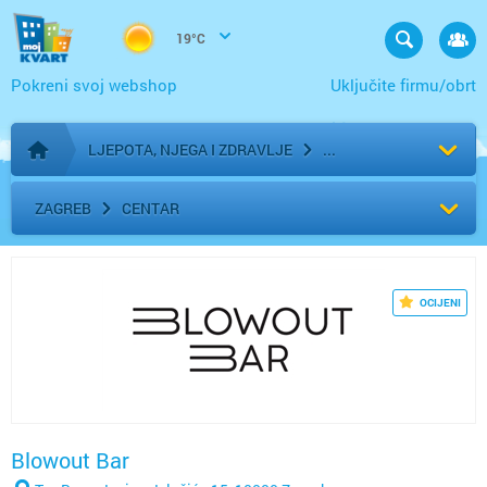
19°C
Pokreni svoj webshop
Uključite firmu/obrt
LJEPOTA, NJEGA I ZDRAVLJE
Početna stranica
ZAGREB
CENTAR
OCIJENI
Blowout Bar