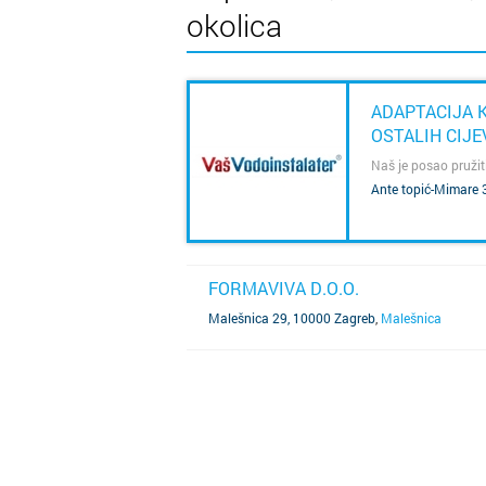
okolica
ADAPTACIJA K
OSTALIH CIJE
Naš je posao pružit
SAZNAJ VIŠE
Ante topić-Mimare 
FORMAVIVA D.O.O.
SAZNAJ VIŠE
Malešnica 29, 10000 Zagreb
,
Malešnica