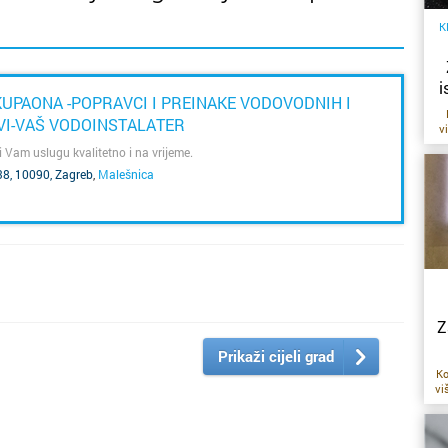
K
i
UPAONA -POPRAVCI I PREINAKE VODOVODNIH I
VI-VAŠ VODOINSTALATER
v
i Vam uslugu kvalitetno i na vrijeme.
fa
38, 10090, Zagreb
,
Malešnica
uv
Z
mo
m
po
zg
Z
d
Prikaži cijeli grad
t
Ko
p
vi
is
s