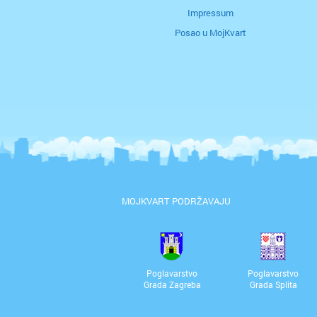
Impressum
Posao u MojKvart
MOJKVART PODRŽAVAJU
Poglavarstvo
Poglavarstvo
Grada Zagreba
Grada Splita