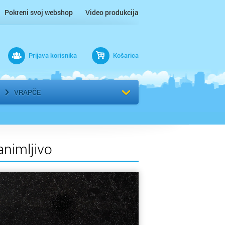
Pokreni svoj webshop
Video produkcija
Prijava korisnika
Košarica
rad
Odaberi kvart
VRAPČE
animljivo