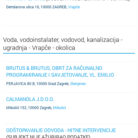
Demšarova ulica 16, 10000 ZAGREB
,
Vrapče
Voda, vodoinstalater, vodovod, kanalizacija -
ugradnja - Vrapče - okolica
BRUTUS & BRUTUS, OBRT ZA RAČUNALNO
PROGRAMIRANJE I SAVJETOVANJE, VL. EMILIO
BRUTUS, ZAGREB, PERJAVICA 80B
PERJAVICA 80 B, 10000 Grad Zagreb
,
Stenjevec
CALMANOLA J.D.O.O.
Mikulići 152, 10000 Zagreb
,
Mikulići
ODŠTOPAVANJE ODVODA - HITNE INTERVENCIJE
(SUBJEKT NIJE AŽURIRAO PODATKE)