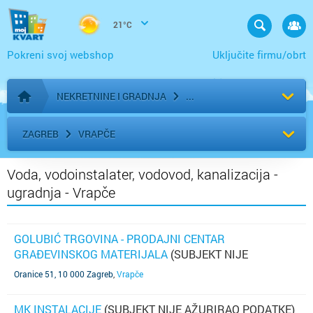
21°C
Pokreni svoj webshop
Uključite firmu/obrt
NEKRETNINE I GRADNJA
Početna stranica
ZAGREB
VRAPČE
Voda, vodoinstalater, vodovod, kanalizacija -
ugradnja - Vrapče
GOLUBIĆ TRGOVINA - PRODAJNI CENTAR
GRAĐEVINSKOG MATERIJALA
(SUBJEKT NIJE
AŽURIRAO PODATKE)
Oranice 51, 10 000 Zagreb
,
Vrapče
MK INSTALACIJE
(SUBJEKT NIJE AŽURIRAO PODATKE)