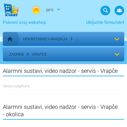
20°C
Pokreni svoj webshop
Uključite firmu/obrt
NEKRETNINE I GRADNJA
Početna stranica
ZAGREB
VRAPČE
Alarmni sustavi, video nadzor - servis - Vrapče
Nema subjekata
Alarmni sustavi, video nadzor - servis - Vrapče
- okolica