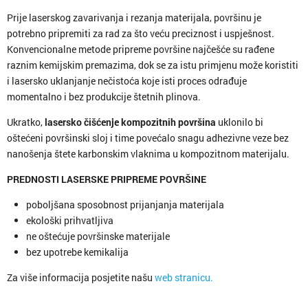
Prije laserskog zavarivanja i rezanja materijala, površinu je
potrebno pripremiti za rad za što veću preciznost i uspješnost.
Konvencionalne metode pripreme površine najčešće su rađene
raznim kemijskim premazima, dok se za istu primjenu može koristiti
i lasersko uklanjanje nečistoća koje isti proces odrađuje
momentalno i bez produkcije štetnih plinova.
Ukratko,
lasersko čišćenje kompozitnih površina
uklonilo bi
oštećeni površinski sloj i time povećalo snagu adhezivne veze bez
nanošenja štete karbonskim vlaknima u kompozitnom materijalu.
PREDNOSTI LASERSKE PRIPREME POVRŠINE
poboljšana sposobnost prijanjanja materijala
ekološki prihvatljiva
ne oštećuje površinske materijale
bez upotrebe kemikalija
Za više informacija posjetite našu
web stranicu.