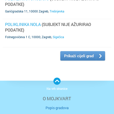
PODATKE)
Garićgradska 11, 10000 Zagreb
,
Trešnjevka
POLIKLINIKA NOLA
(SUBJEKT NIJE AŽURIRAO
PODATKE)
Folnegovićeva 1 C, 10000, Zagreb
,
Sigečica
Prikaži cijeli grad
Na vrh stranice
O MOJKVART
Popis gradova