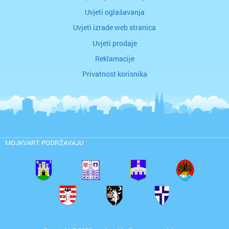
Uvjeti oglašavanja
Uvjeti izrade web stranica
Uvjeti prodaje
Reklamacije
Privatnost korisnika
MOJKVART PODRŽAVAJU