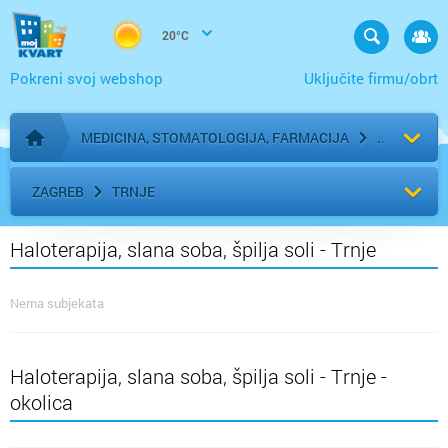
20°C
Pokreni svoj webshop
Uključite firmu/obrt
MEDICINA, STOMATOLOGIJA, FARMACIJA
Početna stranica
ZAGREB
TRNJE
Haloterapija, slana soba, špilja soli - Trnje
Nema subjekata
Haloterapija, slana soba, špilja soli - Trnje -
okolica