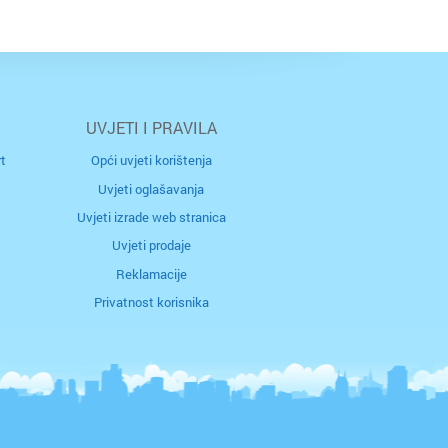
 n/m
c
r
UVJETI I PRAVILA
t
Opći uvjeti korištenja
 / Međimurje
rec
Uvjeti oglašavanja
Uvjeti izrade web stranica
Uvjeti prodaje
Reklamacije
naselje
Privatnost korisnika
tubica
a