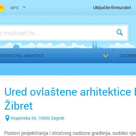
Trgovina građevinskog materijala
Uključite firmu/obrt
20°C
Voda, vodoinstalater, vodovod, kanalizacija - servis
Voda, vodoinstalater, vodovod, kanalizacija - ugradnja
a
Odaberi g
HITEKTURA, ARHITEKT
ZAGREB
Ured ovlaštene arhitektice
Žibret
Krapinska 36, 10000 Zagreb
Poslovi projektiranja i stručnog nadzora građenja, sudsko vješ