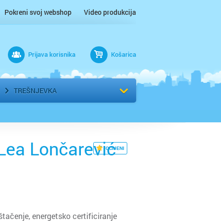
Pokreni svoj webshop
Video produkcija
Prijava korisnika
Košarica
rad
Odaberi kvart
TREŠNJEVKA
 Lea Lončarević
OCIJENI
tačenje, energetsko certificiranje