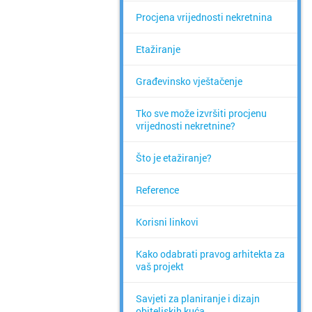
Procjena vrijednosti nekretnina
Etažiranje
Građevinsko vještačenje
Tko sve može izvršiti procjenu
vrijednosti nekretnine?
Što je etažiranje?
Reference
Korisni linkovi
Kako odabrati pravog arhitekta za
vaš projekt
Savjeti za planiranje i dizajn
obiteljskih kuća