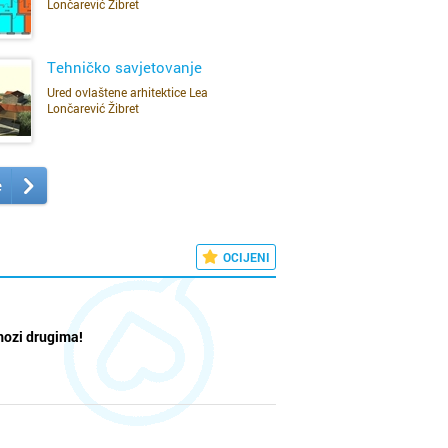
Lončarević Žibret
a
SAZNAJ VIŠE
 graditeljstvo
Tehničko savjetovanje
Ured ovlaštene arhitektice Lea
Lončarević Žibret
SAZNAJ VIŠE
e
OCIJENI
mozi drugima!