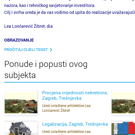
nazora, kao i tehničkog savjetovanje investitora.
Cilj i svrha ureda je da vas vodimo od upita do realizacije uvažavajući 
Lea Lončarević Žibret, dia
OBRAZOVANJE
PROČITAJ CIJELI TEKST
2001. Diplomirala na Arhitektonskom fakultetu u Zagrebu
2008. Upisana u Imenik ovlaštenih arhitekata, broj ovlaštenja: A3503
Ponude i popusti ovog
2012. Rješenje stalnom sudskom vještakinjom za arhitekturu i gradit
subjekta
rješenja 4Su-728/12
2013. Ovlaštenje za provođenje energetskih pregleda i energetsko cer
sustavom, registarski broj F-418/2013
Procjena vrijednosti nekretnine,
2015. Proširenje Rješenja stalnom sudskom vještakinjom za arhitektur
Zagreb, Trešnjevka
Županijskog suda u Zagrebu, broj rješenja 4Su-728/12
Ured ovlaštene arhitektice Lea
SAZNAJ VIŠE
Lončarević Žibret
RADNO ISKUSTVO
Legalizacija, Zagreb, Trešnjevka
2013. – danas Ured ovlaštene arhitektice Lea Lončarević Žibret, Sam
Ured ovlaštene arhitektice Lea