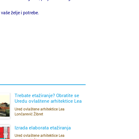
vaše želje i potrebe.
eljstvo Županijskog suda u Zagrebu, broj
tificiranje zgrada s jednostavnim tehničkim
Trebate etažiranje? Obratite se
u, graditeljstvo i procjenu nekretnina
Uredu ovlaštene arhitektice Lea
Lončarević Žibret
Ured ovlaštene arhitektice Lea
SAZNAJ VIŠE
Lončarević Žibret
Izrada elaborata etažiranja
ostalna projektantica
Ured ovlaštene arhitektice Lea