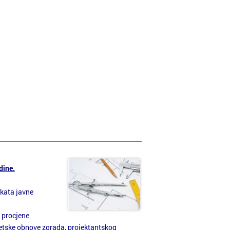
dine.
ekata javne
 procjene
rgetske obnove zgrada, projektantskog