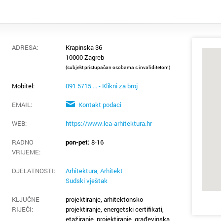
ADRESA:
Krapinska 36
10000 Zagreb
(subjekt pristupačan osobama s invaliditetom)
Mobitel:
091 5715 ... - Klikni za broj
EMAIL:
Kontakt podaci
WEB:
https://www.lea-arhitektura.hr
RADNO
pon-pet:
8-16
VRIJEME
:
DJELATNOSTI:
Arhitektura, Arhitekt
Sudski vještak
KLJUČNE
projektiranje, arhitektonsko
RIJEČI:
projektiranje, energetski certifikati,
etažiranje, projektiranje, građevinska