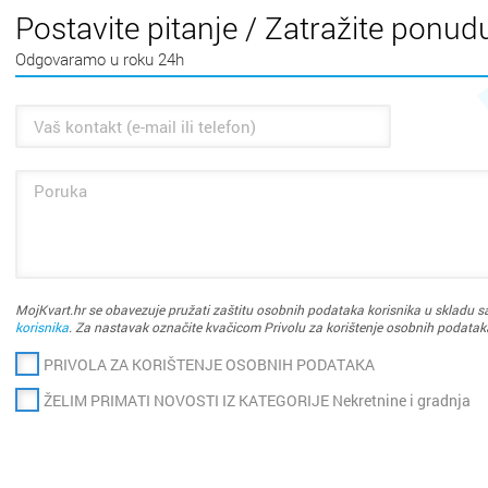
Postavite pitanje / Zatražite ponud
Odgovaramo u roku 24h
Cijela d
Cijeli g
Osijek
Blato
Rijeka
Boronga
MojKvart.hr se obavezuje pružati zaštitu osobnih podataka korisnika u skladu sa
Split
Borovje
korisnika
. Za nastavak označite kvačicom Privolu za korištenje osobnih podatak
PRIVOLA ZA KORIŠTENJE OSOBNIH PODATAKA
Zagreb
Botinec
ŽELIM PRIMATI NOVOSTI IZ KATEGORIJE Nekretnine i gradnja
Bakar
Brestje
Benkov
Brezovi