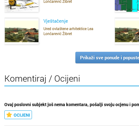
Lončarević Žibret
2007. – 2013. FAI Stoecker i Bach arhitekti, Samostalna projektantic
SAZNAJ VIŠE
2001. – 2007. Hrvatski olimpijski odbor, Stručni suradnik za športsko
Slobodno posjetite našu
web stranicu
.
Vještačenje
Ured ovlaštene arhitektice Lea
Lončarević Žibret
SAZNAJ VIŠE
Prikaži sve ponude i popust
Komentiraj / Ocijeni
Ovaj poslovni subjekt još nema komentara, pošalji svoju ocjenu i po
OCIJENI