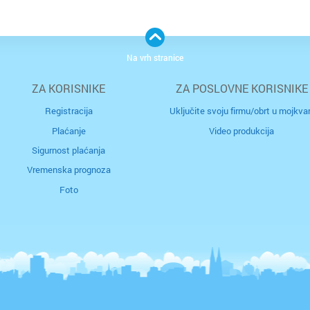
Biograd
Bukova
Na vrh stranice
Bjelova
Buzin
ZA KORISNIKE
ZA POSLOVNE KORISNIKE
Buzet
Centar
Registracija
Uključite svoju firmu/obrt u mojkvar
Čakovec
Črnome
Plaćanje
Video produkcija
Sigurnost plaćanja
Čazma
Čulinec
Vremenska prognoza
Foto
Đakovo
Cvjetno 
Daruvar
Dubec
Donja S
Dubrav
Drniš
Dugave