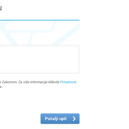
u
ržava
rad
j
 Zakonom. Za više informacije kliknite
Privatnost
a.
Pošalji upit
ac
ca