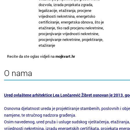
dozvola, izrada projekata zgrada,
legalizacije, etažiranja, procjene
vrijednosti nekretnina, energetsko
certificiranje, energetska obnova, što je
etažiranje, tko radi procjenu nekretnine,
procjenjivanje vrijednosti nekretnine,
procjenjivanje nekretnine, projektiranje,
etažiranje
Recite da ste oglas vidjeli na
mojkvart.hr
O nama
Ured ovlaštene arhitektice Lea Lončarević Žibret osnovan je 2013. go
Osnovna djelatnost ureda je projektiranje stambenih, poslovnih i obj
namjene, te stručnog nadzora građenja.
Osim navedenog, ured pruža i usluge sudskog vještačenja, etažiranja,
vrijednosti nekretnina, izradu energetskih certifikata, projekata ene