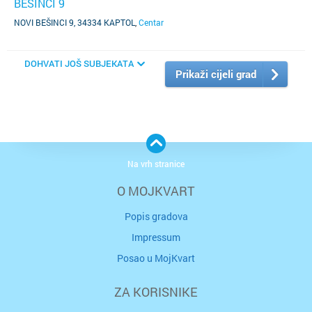
BEŠINCI 9
NOVI BEŠINCI 9, 34334 KAPTOL
,
Centar
DOHVATI JOŠ SUBJEKATA
Prikaži cijeli grad
Na vrh stranice
O MOJKVART
Popis gradova
Impressum
Posao u MojKvart
ZA KORISNIKE