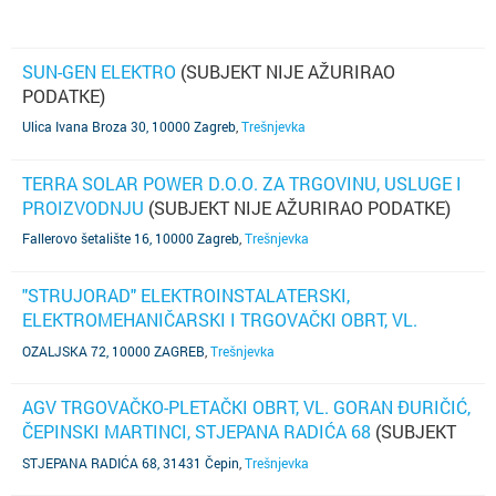
SUN-GEN ELEKTRO
(SUBJEKT NIJE AŽURIRAO
PODATKE)
Ulica Ivana Broza 30, 10000 Zagreb
,
Trešnjevka
TERRA SOLAR POWER D.O.O. ZA TRGOVINU, USLUGE I
PROIZVODNJU
(SUBJEKT NIJE AŽURIRAO PODATKE)
Fallerovo šetalište 16, 10000 Zagreb
,
Trešnjevka
"STRUJORAD" ELEKTROINSTALATERSKI,
ELEKTROMEHANIČARSKI I TRGOVAČKI OBRT, VL.
DEJAN ŽERJAV, ZAGREB, OZALJSKA 72
(SUBJEKT JE
OZALJSKA 72, 10000 ZAGREB
,
Trešnjevka
UGAŠEN)
AGV TRGOVAČKO-PLETAČKI OBRT, VL. GORAN ĐURIČIĆ,
ČEPINSKI MARTINCI, STJEPANA RADIĆA 68
(SUBJEKT
JE UGAŠEN)
STJEPANA RADIĆA 68, 31431 Čepin
,
Trešnjevka