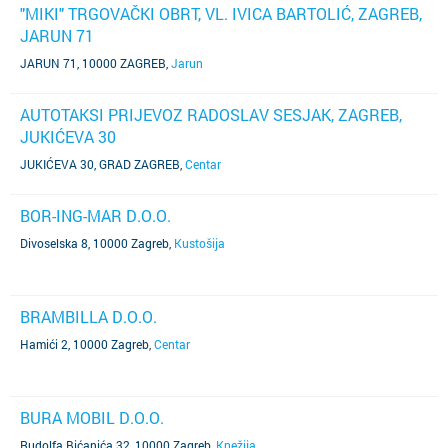
"MIKI" TRGOVAČKI OBRT, VL. IVICA BARTOLIĆ, ZAGREB,
JARUN 71
JARUN 71, 10000 ZAGREB
,
Jarun
AUTOTAKSI PRIJEVOZ RADOSLAV SESJAK, ZAGREB,
JUKIĆEVA 30
JUKIĆEVA 30, GRAD ZAGREB
,
Centar
BOR-ING-MAR D.O.O.
Divoselska 8, 10000 Zagreb
,
Kustošija
BRAMBILLA D.O.O.
Hamići 2, 10000 Zagreb
,
Centar
BURA MOBIL D.O.O.
Rudolfa Bićanića 32, 10000 Zagreb
,
Knežija