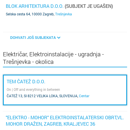
BLOK ARHITEKTURA D.O.O.
(SUBJEKT JE UGAŠEN)
Selska cesta 64, 10000 Zagreb
,
Trešnjevka
DOHVATI JOŠ SUBJEKATA
Električar, Elektroinstalacije - ugradnja -
Trešnjevka - okolica
TEM ČATEŽ D.O.O.
On | Off and everything in between
ČATEŽ 13, SI 8212 VELIKA LOKA, SLOVENIJA
,
Centar
"ELEKTRO - MOHOR" ELEKTROINSTALATERSKI OBRT,VL.
MOHOR DRAŽEN, ZAGREB, KRALJEVEC 36