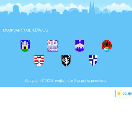
MOJKVART PODRŽAVAJU
Copyright © 2026. mojkvart.hr. Sva prava pridržana.
OCIJE