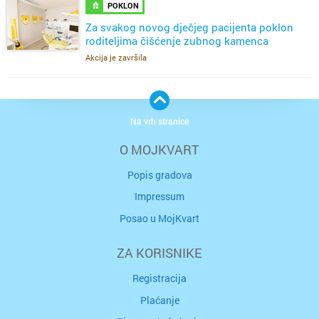
POKLON
Za svakog novog dječjeg pacijenta poklon
roditeljima čišćenje zubnog kamenca
Sloboština Zagreb
Akcija je završila
Na vrh stranice
O MOJKVART
Popis gradova
Impressum
Posao u MojKvart
ZA KORISNIKE
Registracija
Plaćanje