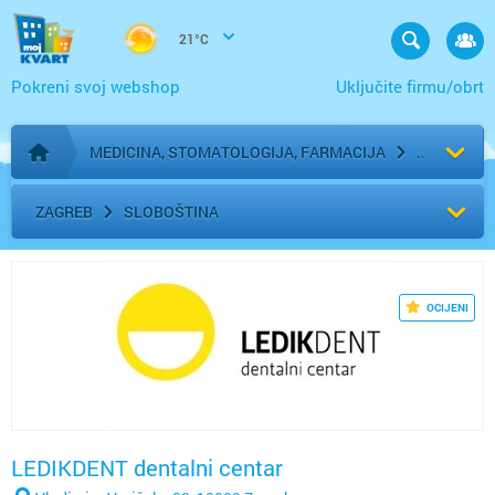
21°C
Pokreni svoj webshop
Uključite firmu/obrt
MEDICINA, STOMATOLOGIJA, FARMACIJA
Početna stranica
ZAGREB
SLOBOŠTINA
OCIJENI
LEDIKDENT dentalni centar