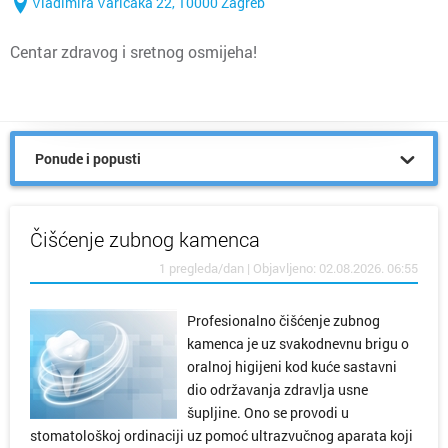
Vladimira Varičaka 22, 10000 Zagreb
Centar zdravog i sretnog osmijeha!
Ponude i popusti
Čišćenje zubnog kamenca
1 pregleda/dan | Objavljeno: 02.08.2026. 06:55
Profesionalno čišćenje zubnog
kamenca je uz svakodnevnu brigu o
oralnoj higijeni kod kuće sastavni
dio održavanja zdravlja usne
šupljine. Ono se provodi u
stomatološkoj ordinaciji uz pomoć ultrazvučnog aparata koji