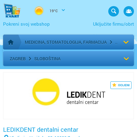
19°C
Pokreni svoj webshop
Uključite firmu/obrt
MEDICINA, STOMATOLOGIJA, FARMACIJA
Početna stranica
ZAGREB
SLOBOŠTINA
OCIJENI
LEDIKDENT dentalni centar