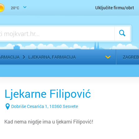
Uho-grlo-nos, Otorinolaringolog
Uključite firmu/obrt
20°C
Urologija
Zaštitna, radna, medicinska odjeća
Zubar, Stomatolog
Odaberi g
ARMACIJA
LJEKARNA, FARMACIJA
ZAGREB
Ljekarne Filipović
Dobriše Cesarića 1, 10360 Sesvete
Kad nema nigdje ima u ljekarni Filipović!