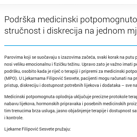
Podrška medicinski potpomognutoj
stručnost i diskrecija na jednom m
Parovima koji se suočavaju s izazovima začeća, svaki korak na putu 
nosi veliku emocionalnu i fizičku težinu. Upravo zato je važno imati 
podršku, osobito kada je riječ o terapiji i pripremi za medicinski po
(MPO). U Ljekarnama Filipović Sesvete, pacijenti mogu računati na p
pristup, diskreciju i dostupnost potrebnih lijekova i dodataka – sve 
Medicinski potpomognuta oplodnja uključuje precizne protokole terap
nabavu lijekova, hormonskih pripravaka i posebnih medicinskih proizv
tim trenucima brza usluga, jasno objašnjenje terapije i dostupnost sav
i kontrole.
Ljekarne Filipović Sesvete pružaju: