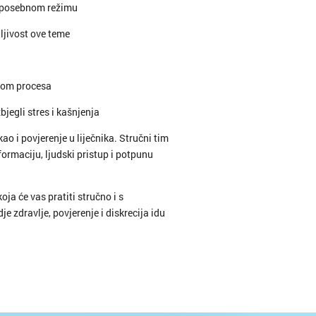
po posebnom režimu
ljivost ove teme
kom procesa
bjegli stres i kašnjenja
kao i povjerenje u liječnika. Stručni tim
formaciju, ljudski pristup i potpunu
ja će vas pratiti stručno i s
 zdravlje, povjerenje i diskrecija idu