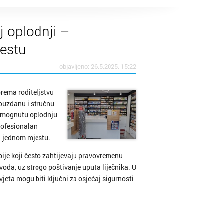
 oplodnji –
jestu
objavljeno: 26.5.2025. 15:22
prema roditeljstvu
pouzdanu i stručnu
tpomognutu oplodnju
rofesionalan
na jednom mjestu.
ije koji često zahtijevaju pravovremenu
oda, uz strogo poštivanje uputa liječnika. U
jeta mogu biti ključni za osjećaj sigurnosti