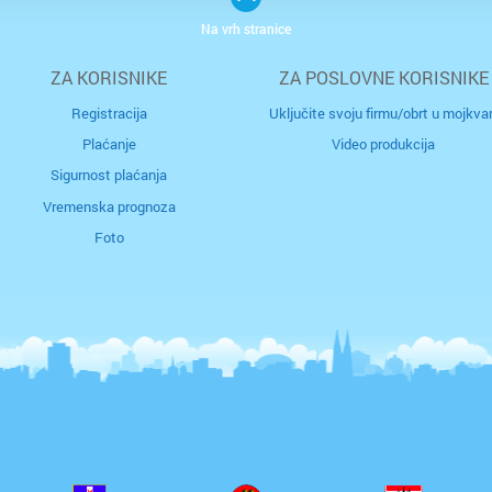
Na vrh stranice
ZA KORISNIKE
ZA POSLOVNE KORISNIKE
Registracija
Uključite svoju firmu/obrt u mojkvar
Plaćanje
Video produkcija
Sigurnost plaćanja
Vremenska prognoza
Foto