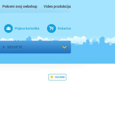
Pokreni svoj webshop
Video produkcija
Prijava korisnika
Košarica
rad
Odaberi kvart
SESVETE
OCIJENI