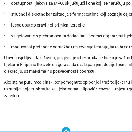
•
dostupnost lijekova za MPO, uključujući i one koji se naručuju 
•
stručne i diskretne konzultacije s farmaceutima koji poznaju osjet
•
jasne upute o pravilnoj primjeni terapije
•
savjetovanje o prehrambenim dodacima i podršci organizmu tije
•
mogućnost prethodne narudžbe i rezervacije terapije, kako bi se iz
U ovoj osjetljivoj fazi života, povjerenje u ljekarnika jednako je važno 
Ljekarni Filipović Sesvete osigurava da svaki pacijent dobije točnu in
diskreciju, uz maksimalnu posvećenost i podršku.
Ako ste na putu medicinski potpomognute oplodnje i tražite ljekarnu ko
razumijevanjem, obratite se Ljekarnama Filipović Sesvete – mjestu gdje
zajedno.