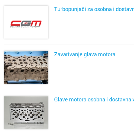
Turbopunjači za osobna i dostavn
Bjelova
Buzin
Buzet
Centar
SAZNAJ VIŠE
Čakovec
Črnome
Zavarivanje glava motora
Čazma
Čulinec
Đakovo
Cvjetno 
SAZNAJ VIŠE
Daruvar
Dubec
Donja S
Dubrav
Glave motora osobna i dostavna 
Drniš
Dugave
SAZNAJ VIŠE
Dubrovn
Ferenšč