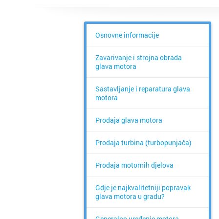
Osnovne informacije
Zavarivanje i strojna obrada
glava motora
Sastavljanje i reparatura glava
motora
Prodaja glava motora
Prodaja turbina (turbopunjača)
Prodaja motornih djelova
Gdje je najkvalitetniji popravak
glava motora u gradu?
Generalno uređenje motora