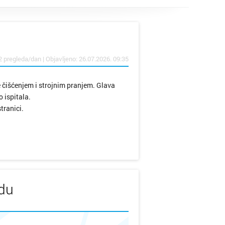
2 pregleda/dan | Objavljeno: 26.07.2026. 09:35
 čišćenjem i strojnim pranjem. Glava
 ispitala.
tranici.
udu