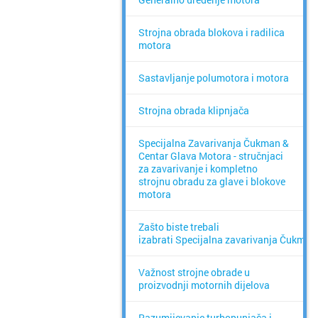
Strojna obrada blokova i radilica
motora
Sastavljanje polumotora i motora
Strojna obrada klipnjača
Specijalna Zavarivanja Čukman &
Centar Glava Motora - stručnjaci
za zavarivanje i kompletno
strojnu obradu za glave i blokove
motora
Zašto biste trebali
izabrati Specijalna zavarivanja Čukman
Važnost strojne obrade u
proizvodnji motornih dijelova
Razumijevanje turbopunjača i