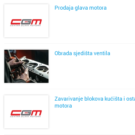
Prodaja glava motora
SAZNAJ VIŠE
Cijela d
Cijeli g
Osijek
Blato
Obrada sjedišta ventila
Rijeka
Boronga
SAZNAJ VIŠE
Split
Borovje
Zagreb
Botinec
Zavarivanje blokova kućišta i osta
Bakar
Brestje
motora
Benkov
Brezovi
SAZNAJ VIŠE
Biograd
Bukova