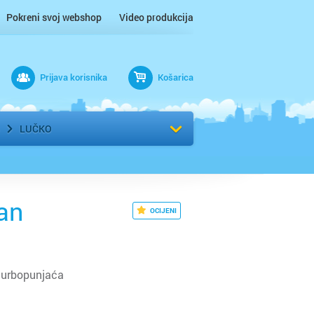
Pokreni svoj webshop
Video produkcija
Prijava korisnika
Košarica
rad
Odaberi kvart
LUČKO
an
OCIJENI
 turbopunjaća