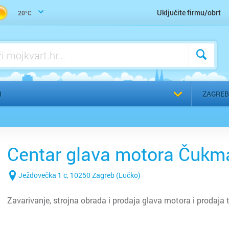
Taxi služba
Uključite firmu/obrt
20°C
Tehnički pregled vozila
Vučna služba
Vulkanizer, autogume, motogume
Odaberi g
I
ZAGREB
Centar glava motora Čukm
Ježdovečka 1 c, 10250 Zagreb (Lučko)
Zavarivanje, strojna obrada i prodaja glava motora i prodaja