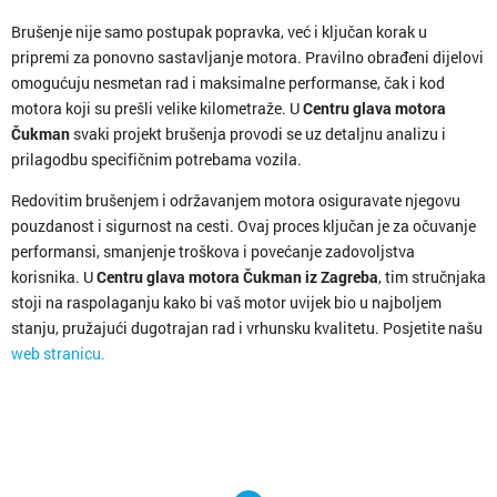
Brušenje nije samo postupak popravka, već i ključan korak u
pripremi za ponovno sastavljanje motora. Pravilno obrađeni dijelovi
omogućuju nesmetan rad i maksimalne performanse, čak i kod
motora koji su prešli velike kilometraže. U
Centru glava motora
Čukman
svaki projekt brušenja provodi se uz detaljnu analizu i
prilagodbu specifičnim potrebama vozila.
Redovitim brušenjem i održavanjem motora osiguravate njegovu
pouzdanost i sigurnost na cesti. Ovaj proces ključan je za očuvanje
performansi, smanjenje troškova i povećanje zadovoljstva
korisnika. U
Centru glava motora Čukman iz Zagreba
, tim stručnjaka
stoji na raspolaganju kako bi vaš motor uvijek bio u najboljem
stanju, pružajući dugotrajan rad i vrhunsku kvalitetu. Posjetite našu
web stranicu.