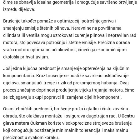
čime se obnavlja idealna geometrija i omogućuje savršeno brtvljenje
između dijelova.
Brušenje također pomaže u optimizaciji potrošnje goriva i
smanjenju emisije štetnih plinova. Neravnine na površinama
cilindara ili ventila mogu uzrokovati curenje plinova i nepravilan rad
motora, što povećava potrošnju i štetne emisije. Precizna obrada
vraća motoru optimalnu učinkovitost, čineći ga ekonomičnijim i
ekološki prihvatljivijim.
Još jedna ključna prednost je smanjenje opterećenja na ključnim
komponentama. Kroz brušenje se postiže savršeno usklađivanje
dijelova, smanjujući trenje i rizik od prekomjernog habanja. Ovaj
proces značajno doprinosi produljenju vijeka trajanja motora, čime
se izbjegavaju skupi popravci ili zamjena cijelih komponenti.
Osim tehničkih prednosti, brušenje pruža i glatku i čistu završnu
obradu, što olakšava montažu i osigurava dugotrajan rad. U
Centru
glava motora Čukman
koriste visokoprecizne strojeve za brušenje,
koji omogućuju postizanje minimalnih tolerancija i maksimalnu
preciznost u svakom koraku.