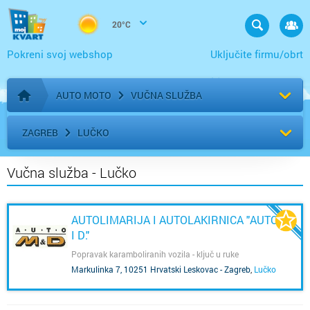
20°C
Pokreni svoj webshop
Uključite firmu/obrt
AUTO MOTO
VUČNA SLUŽBA
Početna stranica
ZAGREB
LUČKO
Vučna služba - Lučko
AUTOLIMARIJA I AUTOLAKIRNICA "AUTO M.
I D."
Popravak karamboliranih vozila - ključ u ruke
Markulinka 7, 10251 Hrvatski Leskovac - Zagreb
,
Lučko