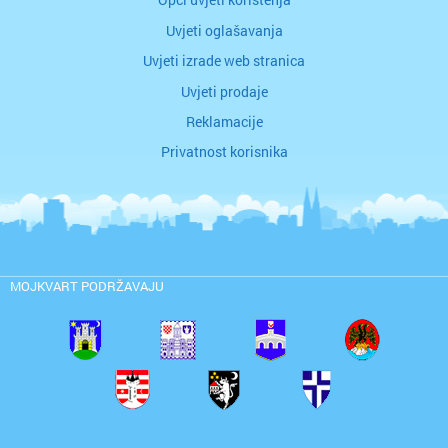
Uvjeti oglašavanja
Uvjeti izrade web stranica
Uvjeti prodaje
Reklamacije
Privatnost korisnika
MOJKVART PODRŽAVAJU