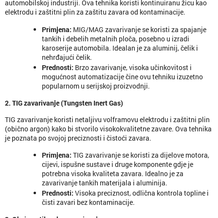
automobilskoj industriji. Ova tehnika koristi kontinuiranu žicu kao
elektrodu i zaštitni plin za zaštitu zavara od kontaminacije.
Primjena
:
MIG/MAG zavarivanje se koristi za spajanje
tankih i debelih metalnih ploča, posebno u izradi
karoserije automobila. Idealan je za aluminij, čelik i
nehrđajući čelik.
Prednosti
:
Brzo zavarivanje, visoka učinkovitost i
mogućnost automatizacije čine ovu tehniku izuzetno
popularnom u serijskoj proizvodnji.
2. TIG zavarivanje (Tungsten Inert Gas)
TIG zavarivanje koristi netaljivu volframovu elektrodu i zaštitni plin
(obično argon) kako bi stvorilo visokokvalitetne zavare. Ova tehnika
je poznata po svojoj preciznosti i čistoći zavara.
Primjena
:
TIG zavarivanje se koristi za dijelove motora,
cijevi, ispušne sustave i druge komponente gdje je
potrebna visoka kvaliteta zavara. Idealno je za
zavarivanje tankih materijala i aluminija.
Prednosti
:
Visoka preciznost, odlična kontrola topline i
čisti zavari bez kontaminacije.