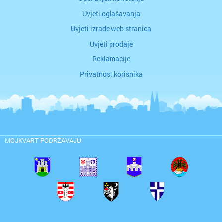
Uvjeti oglašavanja
Uvjeti izrade web stranica
Uvjeti prodaje
Reklamacije
Privatnost korisnika
MOJKVART PODRŽAVAJU