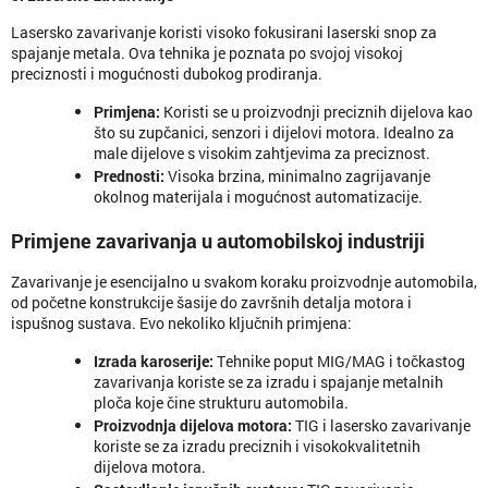
Lasersko zavarivanje koristi visoko fokusirani laserski snop za
spajanje metala. Ova tehnika je poznata po svojoj visokoj
preciznosti i mogućnosti dubokog prodiranja.
Primjena
:
Koristi se u proizvodnji preciznih dijelova kao
što su zupčanici, senzori i dijelovi motora. Idealno za
male dijelove s visokim zahtjevima za preciznost.
Prednosti
:
Visoka brzina, minimalno zagrijavanje
okolnog materijala i mogućnost automatizacije.
Primjene zavarivanja u automobilskoj industriji
Zavarivanje je esencijalno u svakom koraku proizvodnje automobila,
od početne konstrukcije šasije do završnih detalja motora i
ispušnog sustava. Evo nekoliko ključnih primjena:
Izrada karoserije
:
Tehnike poput MIG/MAG i točkastog
zavarivanja koriste se za izradu i spajanje metalnih
ploča koje čine strukturu automobila.
Proizvodnja dijelova motora
:
TIG i lasersko zavarivanje
koriste se za izradu preciznih i visokokvalitetnih
dijelova motora.