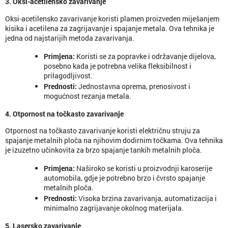
3. Oksi-acetilensko zavarivanje
Oksi-acetilensko zavarivanje koristi plamen proizveden miješanjem
kisika i acetilena za zagrijavanje i spajanje metala. Ova tehnika je
jedna od najstarijih metoda zavarivanja.
Primjena
:
Koristi se za popravke i održavanje dijelova,
posebno kada je potrebna velika fleksibilnost i
prilagodljivost.
Prednosti
:
Jednostavna oprema, prenosivost i
mogućnost rezanja metala.
4. Otpornost na točkasto zavarivanje
Otpornost na točkasto zavarivanje koristi električnu struju za
spajanje metalnih ploča na njihovim dodirnim točkama. Ova tehnika
je izuzetno učinkovita za brzo spajanje tankih metalnih ploča.
Primjena
:
Naširoko se koristi u proizvodnji karoserije
automobila, gdje je potrebno brzo i čvrsto spajanje
metalnih ploča.
Prednosti
:
Visoka brzina zavarivanja, automatizacija i
minimalno zagrijavanje okolnog materijala.
5. Lasersko zavarivanje