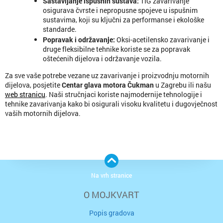
Sastavljanje ispušnih sustava
:
TIG zavarivanje
osigurava čvrste i nepropusne spojeve u ispušnim
sustavima, koji su ključni za performanse i ekološke
standarde.
Popravak i održavanje
:
Oksi-acetilensko zavarivanje i
druge fleksibilne tehnike koriste se za popravak
oštećenih dijelova i održavanje vozila.
Za sve vaše potrebe vezane uz zavarivanje i proizvodnju motornih
dijelova, posjetite
Centar glava motora Čukman
u Zagrebu ili našu
web stranicu
. Naši stručnjaci koriste najmodernije tehnologije i
tehnike zavarivanja kako bi osigurali visoku kvalitetu i dugovječnost
vaših motornih dijelova.
Na vrh stranice
O MOJKVART
Popis gradova