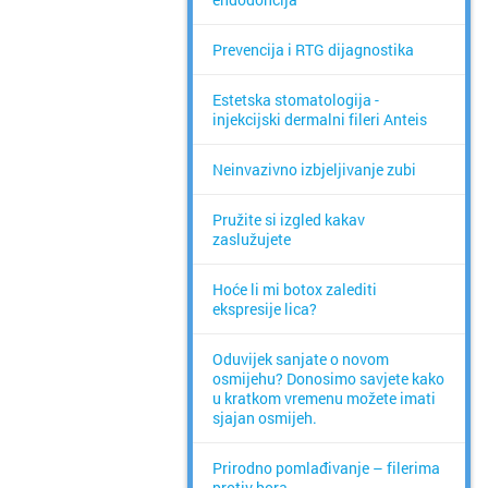
Prevencija i RTG dijagnostika
Estetska stomatologija -
injekcijski dermalni fileri Anteis
Neinvazivno izbjeljivanje zubi
Pružite si izgled kakav
zaslužujete
Hoće li mi botox zalediti
ekspresije lica?
Oduvijek sanjate o novom
osmijehu? Donosimo savjete kako
u kratkom vremenu možete imati
sjajan osmijeh.
Prirodno pomlađivanje – filerima
protiv bora