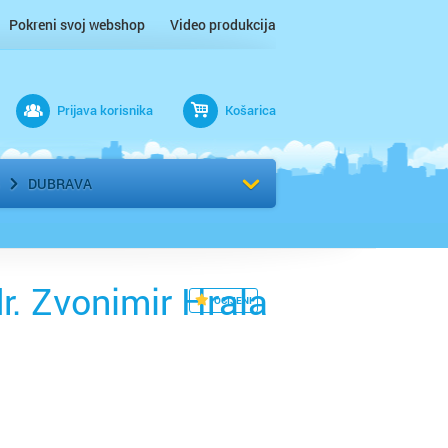
Pokreni svoj webshop
Video produkcija
Prijava korisnika
Košarica
rad
Odaberi kvart
DUBRAVA
r. Zvonimir Hrala
OCIJENI