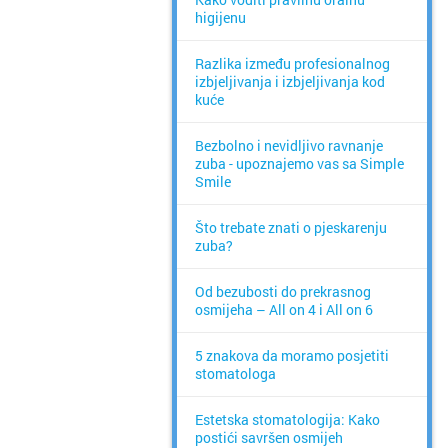
higijenu
Razlika između profesionalnog
izbjeljivanja i izbjeljivanja kod
kuće
Bezbolno i nevidljivo ravnanje
zuba - upoznajemo vas sa Simple
Smile
Što trebate znati o pjeskarenju
zuba?
Od bezubosti do prekrasnog
osmijeha – All on 4 i All on 6
5 znakova da moramo posjetiti
stomatologa
Estetska stomatologija: Kako
postići savršen osmijeh