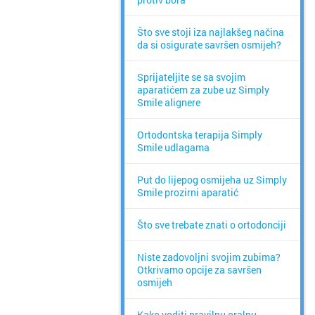
Što sve stoji iza najlakšeg načina
da si osigurate savršen osmijeh?
Sprijateljite se sa svojim
aparatićem za zube uz Simply
Smile alignere
Ortodontska terapija Simply
Smile udlagama
Put do lijepog osmijeha uz Simply
Smile prozirni aparatić
Što sve trebate znati o ortodonciji
Niste zadovoljni svojim zubima?
Otkrivamo opcije za savršen
osmijeh
Kako voditi pravilnu oralnu