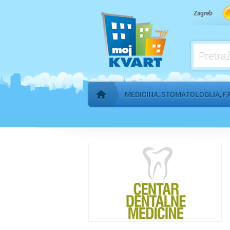
Kardiolog
Zagreb
Kućna njega
Logoped
Ljekarna, farmacija
MEDICINA, STOMATOLOGIJA, F
Početna stranica