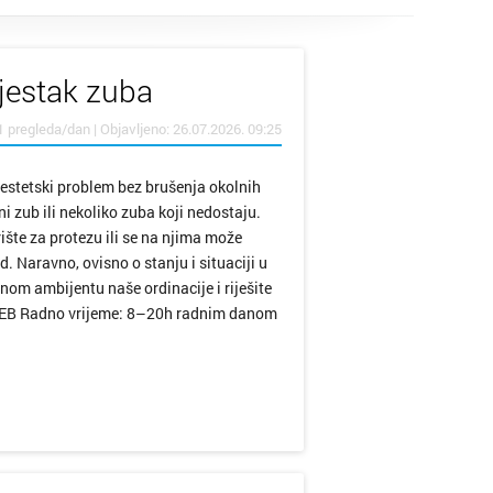
mjestak zuba
1 pregleda/dan | Objavljeno: 26.07.2026. 09:25
i estetski problem bez brušenja okolnih
 zub ili nekoliko zuba koji nedostaju.
ište za protezu ili se na njima može
d. Naravno, ovisno o stanju i situaciji u
om ambijentu naše ordinacije i riješite
EB Radno vrijeme: 8–20h radnim danom