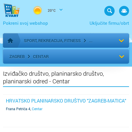
20°C
Pokreni svoj webshop
Uključite firmu/obrt
SPORT, REKREACIJA, FITNESS
Početna stranica
ZAGREB
CENTAR
Izviđačko društvo, planinarsko društvo,
planinarski odred - Centar
HRVATSKO PLANINARSKO DRUŠTVO "ZAGREB-MATICA"
Frana Petrića 4
,
Centar