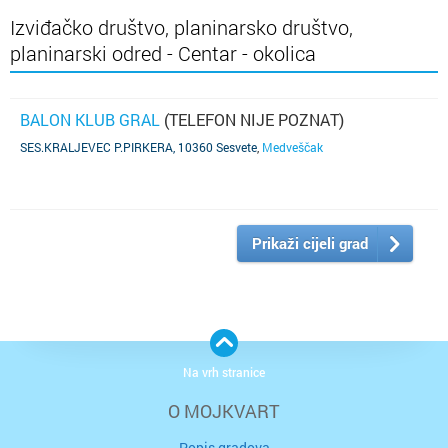
Izviđačko društvo, planinarsko društvo,
planinarski odred - Centar - okolica
BALON KLUB GRAL
(TELEFON NIJE POZNAT)
SES.KRALJEVEC P.PIRKERA, 10360 Sesvete
,
Medveščak
Prikaži cijeli grad
Na vrh stranice
O MOJKVART
Popis gradova