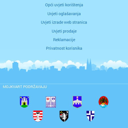
Opći uvjeti korištenja
Uvjeti oglašavanja
Uvjeti izrade web stranica
Uvjeti prodaje
Reklamacije
Privatnost korisnika
MOJKVART PODRŽAVAJU