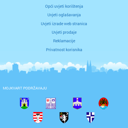
Opći uvjeti korištenja
Uvjeti oglašavanja
Uvjeti izrade web stranica
Uvjeti prodaje
Reklamacije
Privatnost korisnika
MOJKVART PODRŽAVAJU