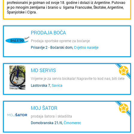
profesionalni je golman od svoje 18. godine i dolazi iz Argentine. Putovao
je po mnogim zemljama i branio u ligama Francuske, Škotske, Argentine,
Španjolske i Cipra.
Ova web stranica i linija rukavica je san o nadi koju u duhu Ramira
Gonzaleza želimo ponuditi čuvarima, a posebno onim mlađima koji su
uvijek u potrazi za kvalitetnim rukavicama po povoljnim cijenama. To je
PRODAJA BOĆA
naš cilj. Dizajnirati i proizvesti, kvalitetan proizvod koji će mnogi čuvari
voljeti i birati.
Prodaja sportske opreme za boćanje
Prisavlje 2 - Boćarski dom
,
Cvjetno naselje
Nadamo se da su RG rukavice brand koji će Vas usrećiti, poboljšati Vas i
postati dio vaše karijere.
Ekskluzivni distributer za Hrvatsku, Sloveniju, Bosnu i Hercegovinu,
Makedoniju i Crnu Goru!
MD SERVIS
Vrijeme je za servis bicikala! Napravite to kod nas, biti ćete
Za pregled naše kompletne ponude posjetite naš web shop i naručite.
zadovoljni!
Lastovska 7
,
Savica
MOJ ŠATOR
prodaja šatora i skladišta
Domobranska 21/6
,
Črnomerec