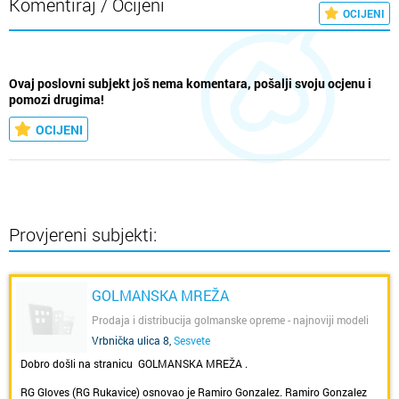
Komentiraj / Ocijeni
OCIJENI
Ovaj poslovni subjekt još nema komentara, pošalji svoju ocjenu i
pomozi drugima!
OCIJENI
Provjereni subjekti:
GOLMANSKA MREŽA
Prodaja i distribucija golmanske opreme - najnoviji modeli
RG rukavica i oprema za sve uzraste
Vrbnička ulica 8
,
Sesvete
Dobro došli na stranicu GOLMANSKA MREŽA .
RG Gloves (RG Rukavice) osnovao je Ramiro Gonzalez. Ramiro Gonzalez