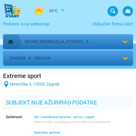
20°C
Pokreni svoj webshop
Uključite firmu/obrt
SPORT, REKREACIJA, FITNESS
Početna stranica
ZAGREB
CENTAR
Extreme sport
Mesnička 3, 10000 Zagreb
SUBJEKT NIJE AŽURIRAO PODATKE
Djelatnosti:
Ski i snowboard oprema - servis i najam
kliknite ovdje i pogledajte sve subjekte iz ove djelatnosti
Sportska oprema