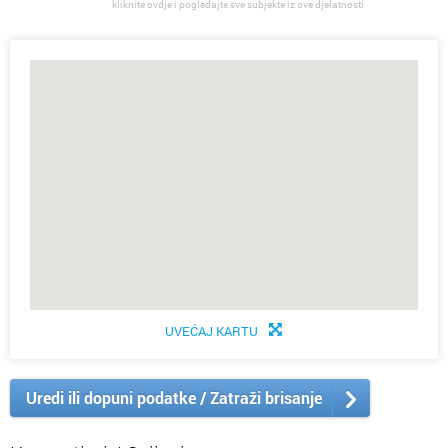
kliknite ovdje i pogledajte sve subjekte iz ove djelatnosti
UVEĆAJ KARTU
Uredi ili dopuni podatke / Zatraži brisanje