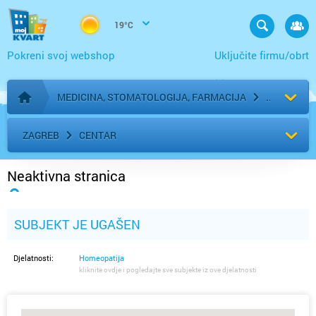
19°C
Pokreni svoj webshop
Uključite firmu/obrt
MEDICINA, STOMATOLOGIJA, FARMACIJA
Početna stranica
ZAGREB
CENTAR
Neaktivna stranica
SUBJEKT JE UGAŠEN
Djelatnosti:
Homeopatija
kliknite ovdje i pogledajte sve subjekte iz ove djelatnosti