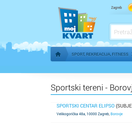
Zagreb
SPORT, REKREACIJA, FITNESS
Početna stranica
Sportski tereni - Borov
SPORTSKI CENTAR ELIPSO
(SUBJE
SAZNAJ VIŠE
Velikogorička 48a, 10000 Zagreb
,
Borovje