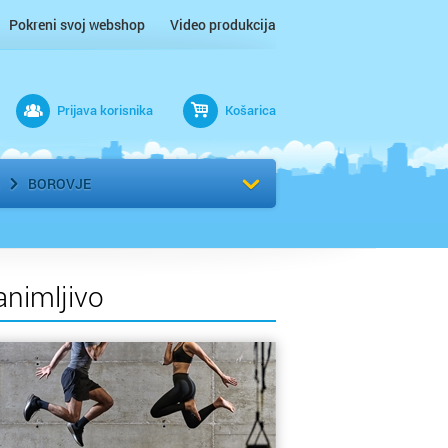
Pokreni svoj webshop
Video produkcija
Prijava korisnika
Košarica
rad
Odaberi kvart
BOROVJE
animljivo