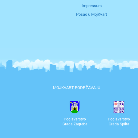
Impressum
Posao u MojKvart
MOJKVART PODRŽAVAJU
Poglavarstvo
Poglavarstvo
Grada Zagreba
Grada Splita