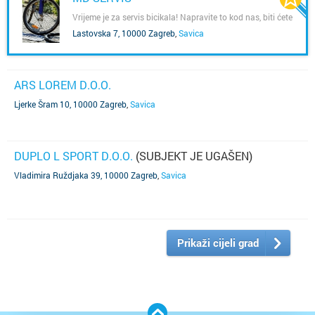
Vrijeme je za servis bicikala! Napravite to kod nas, biti ćete
zadovoljni!
Lastovska 7, 10000 Zagreb
,
Savica
ARS LOREM D.O.O.
Ljerke Šram 10, 10000 Zagreb
,
Savica
DUPLO L SPORT D.O.O.
(SUBJEKT JE UGAŠEN)
Vladimira Ruždjaka 39, 10000 Zagreb
,
Savica
Prikaži cijeli grad