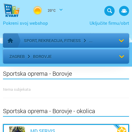
20°C
Pokreni svoj webshop
Uključite firmu/obrt
SPORT, REKREACIJA, FITNESS
Početna stranica
ZAGREB
BOROVJE
Sportska oprema - Borovje
Nema subjekata
Sportska oprema - Borovje - okolica
MD SERVIS