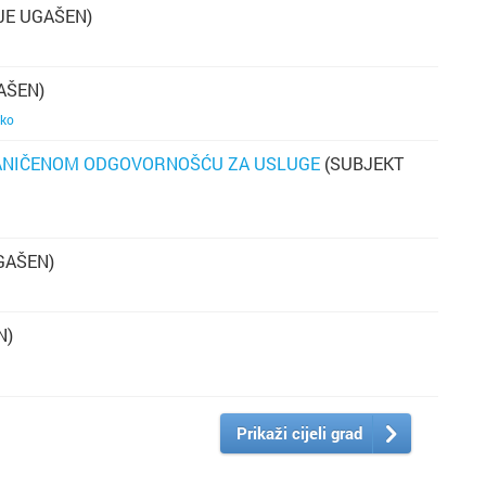
JE UGAŠEN)
AŠEN)
hr
čko
bo
RANIČENOM ODGOVORNOŠĆU ZA USLUGE
(SUBJEKT
n
GAŠEN)
N)
Prikaži cijeli grad