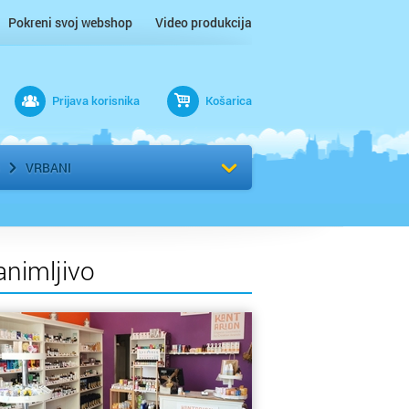
Pokreni svoj webshop
Video produkcija
Prijava korisnika
Košarica
rad
Odaberi kvart
VRBANI
animljivo