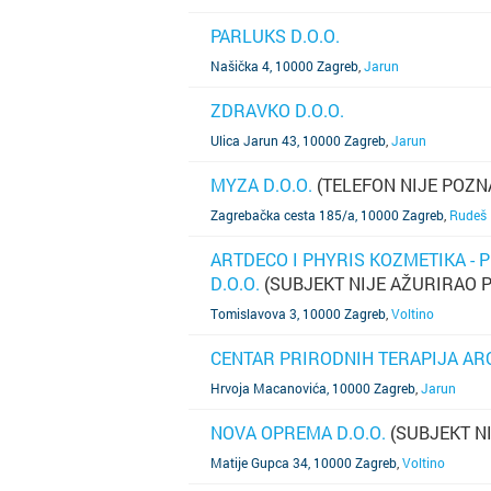
PARLUKS D.O.O.
SAZNAJ VIŠE
Našička 4, 10000 Zagreb
,
Jarun
ZDRAVKO D.O.O.
SAZNAJ VIŠE
Ulica Jarun 43, 10000 Zagreb
,
Jarun
MYZA D.O.O.
(TELEFON NIJE POZN
SAZNAJ VIŠE
Zagrebačka cesta 185/a, 10000 Zagreb
,
Rudeš
ARTDECO I PHYRIS KOZMETIKA - 
D.O.O.
(SUBJEKT NIJE AŽURIRAO 
SAZNAJ VIŠE
Tomislavova 3, 10000 Zagreb
,
Voltino
CENTAR PRIRODNIH TERAPIJA A
SAZNAJ VIŠE
Hrvoja Macanovića, 10000 Zagreb
,
Jarun
NOVA OPREMA D.O.O.
(SUBJEKT N
SAZNAJ VIŠE
Matije Gupca 34, 10000 Zagreb
,
Voltino