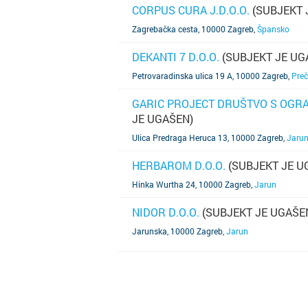
CORPUS CURA J.D.O.O.
(SUBJEKT 
SAZNAJ VIŠE
Zagrebačka cesta, 10000 Zagreb
,
Špansko
DEKANTI 7 D.O.O.
(SUBJEKT JE UG
SAZNAJ VIŠE
Petrovaradinska ulica 19 A, 10000 Zagreb
,
Pre
GARIC PROJECT DRUŠTVO S OG
JE UGAŠEN)
SAZNAJ VIŠE
Ulica Predraga Heruca 13, 10000 Zagreb
,
Jaru
HERBAROM D.O.O.
(SUBJEKT JE U
SAZNAJ VIŠE
Hinka Wurtha 24, 10000 Zagreb
,
Jarun
NIDOR D.O.O.
(SUBJEKT JE UGAŠE
SAZNAJ VIŠE
Jarunska, 10000 Zagreb
,
Jarun