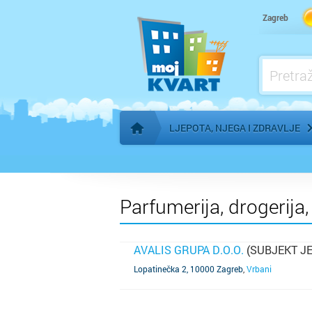
Ljepota - profesionalna edukacija
Zagreb
Make-up, vizažist
LJEPOTA, NJEGA I ZDRAVLJE
Početna stranica
Parfumerija, drogerija,
AVALIS GRUPA D.O.O.
(SUBJEKT J
SAZNAJ VIŠE
Lopatinečka 2, 10000 Zagreb
,
Vrbani