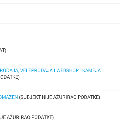
pr
a
p
im
b
au
AT)
ma
b
PRODAJA, VELEPRODAJA I WEBSHOP - KAMEJA
PODATKE)
na
ROMAZEN
(SUBJEKT NIJE AŽURIRAO PODATKE)
p
K
nj
IJE AŽURIRAO PODATKE)
ž
p
uk