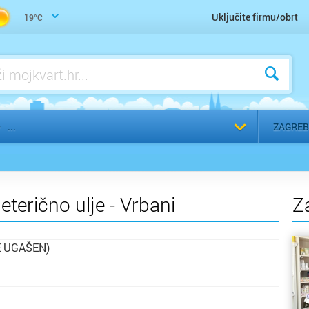
Wellness, SPA, Sauna
Uključite firmu/obrt
19°C
Zdravo mršavljenje, nutricionizam
Odaberi g
ZAGREB
 eterično ulje - Vrbani
Z
E UGAŠEN)