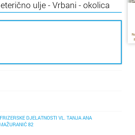
eterično ulje - Vrbani - okolica
Na
ko
sa
h
v
b
d
b
p
ko
t
je
FRIZERSKE DJELATNOSTI VL. TANJA ANA
 MAŽURANIĆ 82
re