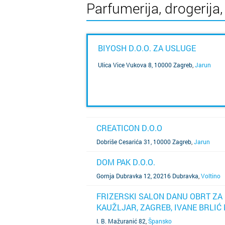
Parfumerija, drogerija, 
BIYOSH D.O.O. ZA USLUGE
Ulica Vice Vukova 8, 10000 Zagreb
,
Jarun
SAZNAJ VIŠE
CREATICON D.O.O
SAZNAJ VIŠE
Dobriše Cesarića 31, 10000 Zagreb
,
Jarun
DOM PAK D.O.O.
SAZNAJ VIŠE
Gornja Dubravka 12, 20216 Dubravka
,
Voltino
FRIZERSKI SALON DANU OBRT ZA 
KAUŽLJAR, ZAGREB, IVANE BRLIĆ
SAZNAJ VIŠE
I. B. Mažuranić 82
,
Špansko