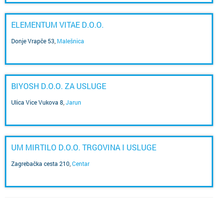
ELEMENTUM VITAE D.O.O.
Donje Vrapče 53
,
Malešnica
BIYOSH D.O.O. ZA USLUGE
Ulica Vice Vukova 8
,
Jarun
UM MIRTILO D.O.O. TRGOVINA I USLUGE
Zagrebačka cesta 210
,
Centar