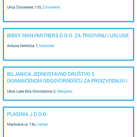
Ulica Črnomerec 135
,
Črnomerec
BIBSY SKIN PARTNERS D.O.O. ZA TRGOVINU I USLUGE
Antuna Nemčića 7
,
Maksimir
BILJARICA JEDNOSTAVNO DRUŠTVO S
OGRANIČENOM ODGOVORNOŠĆU ZA PROIZVODNJU I
USLUGE, TURISTIČKA AGENCIJA
Ulica Luke Ilića Oriovčanina 3
,
Stenjevec
PLASINIA J.D.O.O.
Marticeva ul. 14c
,
Centar