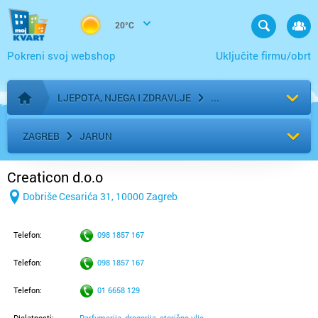
20°C
Pokreni svoj webshop
Uključite firmu/obrt
LJEPOTA, NJEGA I ZDRAVLJE
Početna stranica
ZAGREB
JARUN
Creaticon d.o.o
Dobriše Cesarića 31, 10000 Zagreb
Telefon:
098 1857 167
Telefon:
098 1857 167
Telefon:
01 6658 129
Djelatnosti:
Parfumerija, drogerija, eterično ulje