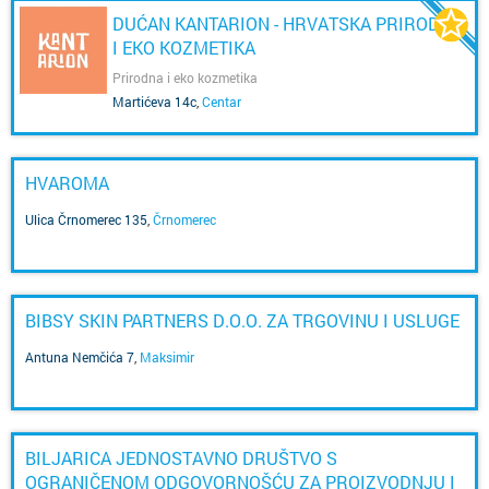
DUĆAN KANTARION - HRVATSKA PRIRODNA
I EKO KOZMETIKA
Prirodna i eko kozmetika
Martićeva 14c
,
Centar
HVAROMA
Ulica Črnomerec 135
,
Črnomerec
BIBSY SKIN PARTNERS D.O.O. ZA TRGOVINU I USLUGE
Antuna Nemčića 7
,
Maksimir
BILJARICA JEDNOSTAVNO DRUŠTVO S
OGRANIČENOM ODGOVORNOŠĆU ZA PROIZVODNJU I