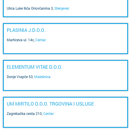
USLUGE, TURISTIČKA AGENCIJA
Ulica Luke Ilića Oriovčanina 3
,
Stenjevec
PLASINIA J.D.O.O.
Marticeva ul. 14c
,
Centar
ELEMENTUM VITAE D.O.O.
Donje Vrapče 53
,
Malešnica
UM MIRTILO D.O.O. TRGOVINA I USLUGE
Zagrebačka cesta 210
,
Centar