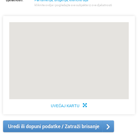
kliknite ovdje i pogledajte sve subjekte iz ove djelatnosti
UVEĆAJ KARTU
Uredi ili dopuni podatke / Zatraži brisanje