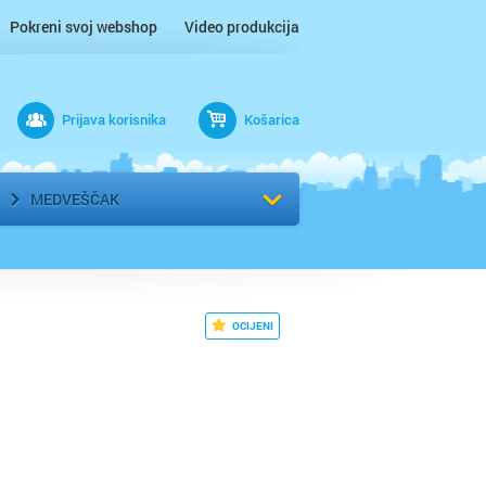
Pokreni svoj webshop
Video produkcija
Prijava korisnika
Košarica
rad
Odaberi kvart
MEDVEŠČAK
OCIJENI