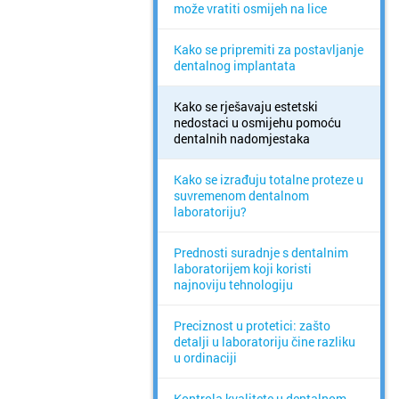
može vratiti osmijeh na lice
Kako se pripremiti za postavljanje
dentalnog implantata
Kako se rješavaju estetski
nedostaci u osmijehu pomoću
dentalnih nadomjestaka
Kako se izrađuju totalne proteze u
suvremenom dentalnom
laboratoriju?
Prednosti suradnje s dentalnim
laboratorijem koji koristi
najnoviju tehnologiju
Preciznost u protetici: zašto
detalji u laboratoriju čine razliku
u ordinaciji
Kontrola kvalitete u dentalnom