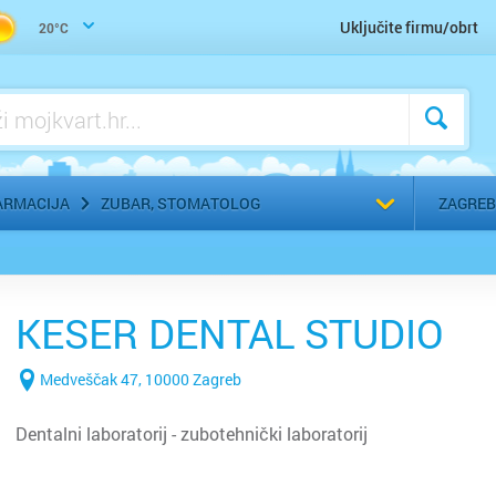
Uho-grlo-nos, Otorinolaringolog
Uključite firmu/obrt
20°C
Urologija
Zaštitna, radna, medicinska odjeća
Zubar, Stomatolog
Odaberi g
ARMACIJA
ZUBAR, STOMATOLOG
ZAGREB
KESER DENTAL STUDIO
Medveščak 47, 10000 Zagreb
Dentalni laboratorij - zubotehnički laboratorij