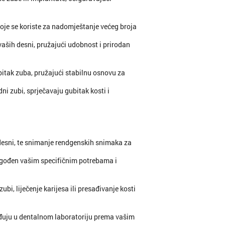
oje se koriste za nadomještanje većeg broja
vaših desni, pružajući udobnost i prirodan
bitak zuba, pružajući stabilnu osnovu za
dni zubi, sprječavaju gubitak kosti i
 desni, te snimanje rendgenskih snimaka za
lagođen vašim specifičnim potrebama i
ubi, liječenje karijesa ili presađivanje kosti
ađuju u dentalnom laboratoriju prema vašim