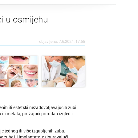
ci u osmijehu
objavljeno: 7.6.2024. 17:55
nih ili estetski nezadovoljavajućih zubi.
ili metala, pružajući prirodan izgled i
e jednog ili više izgubljenih zuba.
e zube ili implantate, osiguravajući