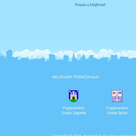
Posao u MojKvart
MOJKVART PODRŽAVAJU
Poglavarstvo
Poglavarstvo
Grada Zagreba
Grada Splita
Copyright © 2026. mojkvart.hr. Sva prava pridržana