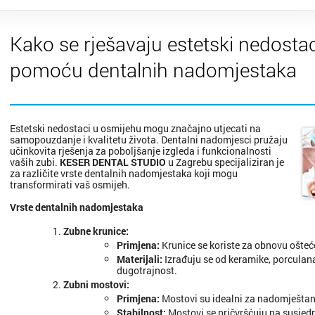
Kako se rješavaju estetski nedosta
pomoću dentalnih nadomjestaka
Estetski nedostaci u osmijehu mogu značajno utjecati na
samopouzdanje i kvalitetu života. Dentalni nadomjesci pružaju
učinkovita rješenja za poboljšanje izgleda i funkcionalnosti
vaših zubi.
KESER DENTAL STUDIO
u Zagrebu specijaliziran je
za različite vrste dentalnih nadomjestaka koji mogu
transformirati vaš osmijeh.
Vrste dentalnih nadomjestaka
Zubne krunice
:
Primjena
:
Krunice se koriste za obnovu ošteće
Materijali
:
Izrađuju se od keramike, porculana 
dugotrajnost.
Zubni mostovi
:
Primjena
:
Mostovi su idealni za nadomještanj
Stabilnost
:
Mostovi se pričvršćuju na susjedn