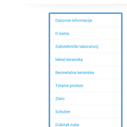
Osnovne informacije
O nama
Zubotehnički laboratorij
Metal keramika
Bezmetalna keramika
Totalne proteze
Zlato
Schulter
Gubitak zuba