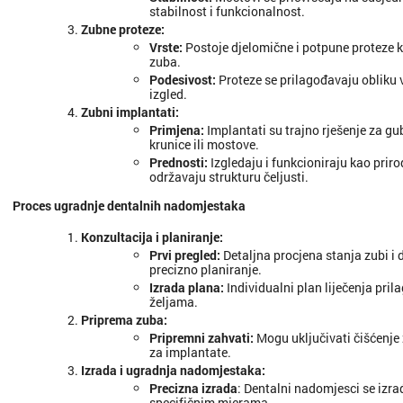
stabilnost i funkcionalnost.
Zubne proteze
:
Vrste
:
Postoje djelomične i potpune proteze k
zuba.
Podesivost
:
Proteze se prilagođavaju obliku 
izgled.
Zubni implantati
:
Primjena
:
Implantati su trajno rješenje za gu
krunice ili mostove.
Prednosti
:
Izgledaju i funkcioniraju kao priro
održavaju strukturu čeljusti.
Proces ugradnje dentalnih nadomjestaka
Konzultacija i planiranje
:
Prvi pregled
:
Detaljna procjena stanja zubi i
precizno planiranje.
Izrada plana
:
Individualni plan liječenja pri
željama.
Priprema zuba
:
Pripremni zahvati
:
Mogu uključivati čišćenje z
za implantate.
Izrada i ugradnja nadomjestaka
:
Precizna izrada
: Dentalni nadomjesci se izr
specifičnim mjerama.