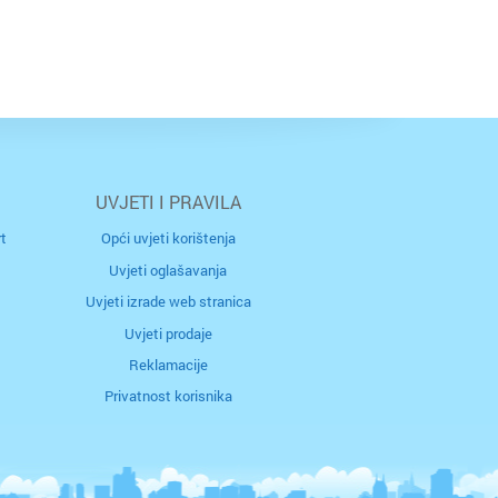
 kožnu terapiju adresiraju i psihološki čimbenici koji
državaju ili pogoršavaju simptome.Ako primjećujete
da se kožne tegobe pogoršavaju u razdobljima
anksioznosti ili imate osjećaj da stres utječe na
unitet i opće stanje, naručite se u Polikliniku Simonić
na pregled i procjenu. Na temelju nalaza dobivate
eporuku daljnjih koraka i, prema potrebi, uključivanje
odgovarajućih specijalističkih usluga. Za više
informacija posjetite njihovu web-stranicu.
UVJETI I PRAVILA
t
Opći uvjeti korištenja
Uvjeti oglašavanja
Uvjeti izrade web stranica
Uvjeti prodaje
Reklamacije
Privatnost korisnika