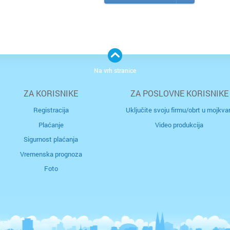
uz
o
im
pr
Na vrh stranice
ZA KORISNIKE
ZA POSLOVNE KORISNIKE
Registracija
Uključite svoju firmu/obrt u mojkvar
Plaćanje
Video produkcija
Sigurnost plaćanja
Vremenska prognoza
Foto