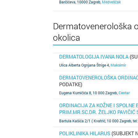
Barčićeva, 10000 Zagreb
,
Medveščak
Dermatovenerološka or
okolica
DERMATOLOGIJA IVANA NOLA
(SU
SAZNAJ VIŠE
Ulica Alberta Ognjana Štrige 4
,
Maksimir
DERMATOVENEROLOŠKA ORDINACI
PODATKE)
SAZNAJ VIŠE
Eugena Kumičića 8, 10 000 Zagreb
,
Centar
ORDINACIJA ZA KOŽNE I SPOLNE
PRIM.MR.SC.DR. ŽELJKO PAVIČI
SAZNAJ VIŠE
AŽURIRAO PODATKE)
Bartula Kašića 2/1 ( Kvatrić, 10 000 Zagreb, te
POLIKLINIKA HILARUS
(SUBJEKT N
SAZNAJ VIŠE