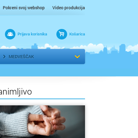
Pokreni svoj webshop
Video produkcija
Prijava korisnika
Košarica
rad
Odaberi kvart
MEDVEŠČAK
animljivo