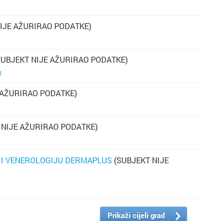
s
IJE AŽURIRAO PODATKE)
pr
o
ho
UBJEKT NIJE AŽURIRAO PODATKE)
o
l
je
 AŽURIRAO PODATKE)
po
si
p
in
 NIJE AŽURIRAO PODATKE)
Ps
za
zn
 I VENEROLOGIJU DERMAPLUS
(SUBJEKT NIJE
(
ps
bi
se
Prikaži cijeli grad
to