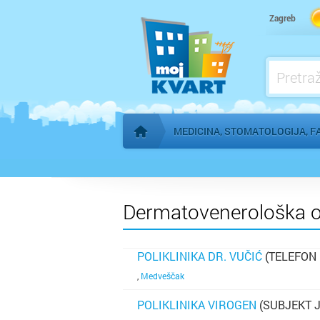
Kardiolog
Zagreb
Kućna njega
Logoped
Ljekarna, farmacija
MEDICINA, STOMATOLOGIJA, F
Početna stranica
Dermatovenerološka o
POLIKLINIKA DR. VUČIĆ
(TELEFON 
SAZNAJ VIŠE
,
Medveščak
POLIKLINIKA VIROGEN
(SUBJEKT 
SAZNAJ VIŠE