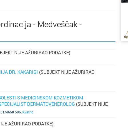
dinacija - Medveščak -
A
ti
m
BJEKT NIJE AŽURIRAO PODATKE)
i
po
p
JA DR. KAKARIGI
(SUBJEKT NIJE AŽURIRAO
s
s
po
os
 BOLESTI S MEDICINSKOM KOZMETIKOM
Ć SPECIJALIST DERMATOVENEROLOG
(SUBJEKT NIJE
“p
l: 01/4650 586
,
Kvatrić
a
uz
IJE AŽURIRAO PODATKE)