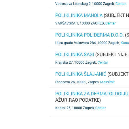
Vatroslava Lisinskog 2, 10000 Zagreb
,
Centar
POLIKLINIKA MANOLA
(SUBJEKT N
SAZNAJ VIŠE
VARŠAVSKA 1, 10000 ZAGREB
,
Centar
POLIKLINIKA POLIDERMA D.O.O.
(S
SAZNAJ VIŠE
Ulica grada Vukovara 284, 10000 Zagreb
,
Kana
POLIKLINIKA ŠAGI
(SUBJEKT NIJE
SAZNAJ VIŠE
Krajiška 27, 10000 Zagreb
,
Centar
POLIKLINIKA ŠLAJ-ANIĆ
(SUBJEKT
SAZNAJ VIŠE
Štoosova 26, 10000, Zagreb
,
Maksimir
POLIKLINIKA ZA DERMATOLOGIJU
AŽURIRAO PODATKE)
SAZNAJ VIŠE
Kaptol 25, 10000 Zagreb
,
Centar