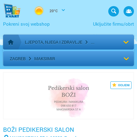
20°C
Pokreni svoj webshop
Uključite firmu/obrt
LJEPOTA, NJEGA I ZDRAVLJE
Početna stranica
ZAGREB
MAKSIMIR
OCIJENI
BOŽI PEDIKERSKI SALON