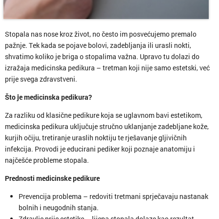
Stopala nas nose kroz život, no često im posvećujemo premalo
pažnje. Tek kada se pojave bolovi, zadebljanja ili urasli nokti,
shvatimo koliko je briga o stopalima važna. Upravo tu dolazi do
izražaja medicinska pedikura – tretman koji nije samo estetski, već
prije svega zdravstveni.
Što je medicinska pedikura?
Za razliku od klasične pedikure koja se uglavnom bavi estetikom,
medicinska pedikura uključuje stručno uklanjanje zadebljane kože,
kurjih očiju, tretiranje uraslih noktiju te rješavanje gljivičnih
infekcija. Provodi je educirani pediker koji poznaje anatomiju i
najčešće probleme stopala.
Prednosti medicinske pedikure
Prevencija problema – redoviti tretmani sprječavaju nastanak
bolnih i neugodnih stanja.
Zdravlje prije estetike – lijepa stopala dolaze kao rezultat