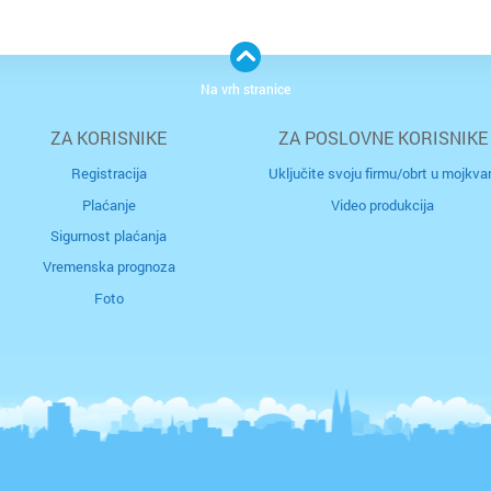
Bjelova
Buzin
Na vrh stranice
Buzet
Centar
ZA KORISNIKE
ZA POSLOVNE KORISNIKE
Čakovec
Črnome
Registracija
Uključite svoju firmu/obrt u mojkvar
Čazma
Čulinec
Plaćanje
Video produkcija
Sigurnost plaćanja
Đakovo
Cvjetno 
Vremenska prognoza
Foto
Daruvar
Dubec
Donja S
Dubrav
Drniš
Dugave
Dubrovn
Ferenšč