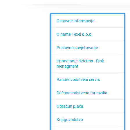
Osnovne informacije
O nama Texel d.o.o.
Poslovno savjetovanje
Upravljanje rizicima - Risk
menagment
Računovodstveni servis
Računovodstvena forenzika
Obračun plaća
Knjigovodstvo