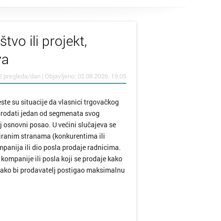
tvo ili projekt,
va
2 pregleda/dan | Objavljeno: 02.08.2026. 19:05
e su situacije da vlasnici trgovačkog
 prodati jedan od segmenata svog
j osnovni posao. U većini slučajeva se
siranim stranama (konkurentima ili
mpanija ili dio posla prodaje radnicima.
 kompanije ili posla koji se prodaje kako
je kako bi prodavatelj postigao maksimalnu