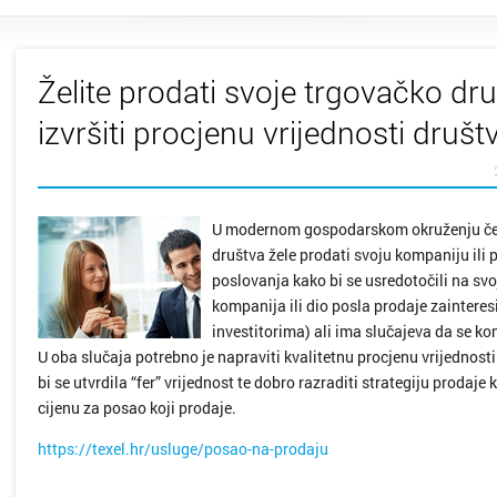
Želite prodati svoje trgovačko druš
izvršiti procjenu vrijednosti društ
U modernom gospodarskom okruženju čest
društva žele prodati svoju kompaniju ili
poslovanja kako bi se usredotočili na svo
kompanija ili dio posla prodaje zaintere
investitorima) ali ima slučajeva da se ko
U oba slučaja potrebno je napraviti kvalitetnu procjenu vrijednosti
bi se utvrdila “fer” vrijednost te dobro razraditi strategiju proda
cijenu za posao koji prodaje.
https://texel.hr/usluge/posao-na-prodaju