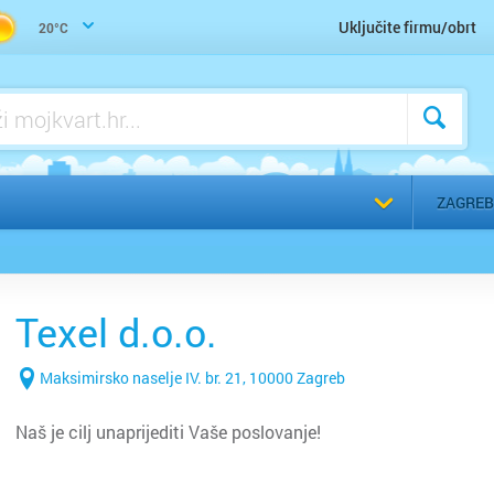
Uključite firmu/obrt
20°C
Odaberi g
ZAGREB
Texel d.o.o.
Maksimirsko naselje IV. br. 21, 10000 Zagreb
Naš je cilj unaprijediti Vaše poslovanje!