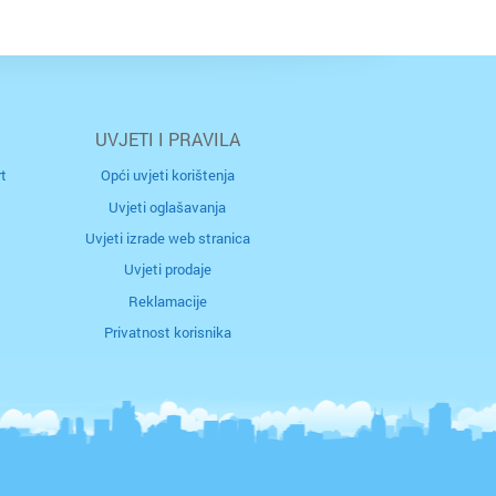
r
UVJETI I PRAVILA
 / Međimurje
rec
t
Opći uvjeti korištenja
Uvjeti oglašavanja
Uvjeti izrade web stranica
naselje
Uvjeti prodaje
Reklamacije
Privatnost korisnika
tubica
a
ik
ica