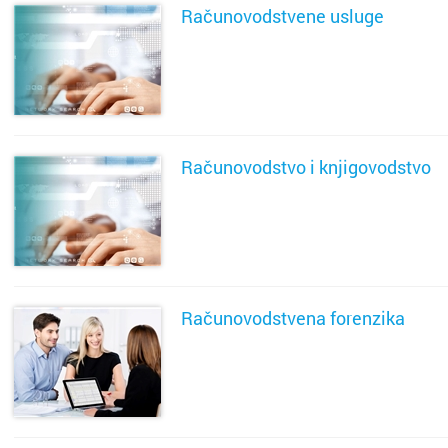
Računovodstvene usluge
SAZNAJ VIŠE
Računovodstvo i knjigovodstvo
SAZNAJ VIŠE
Računovodstvena forenzika
SAZNAJ VIŠE