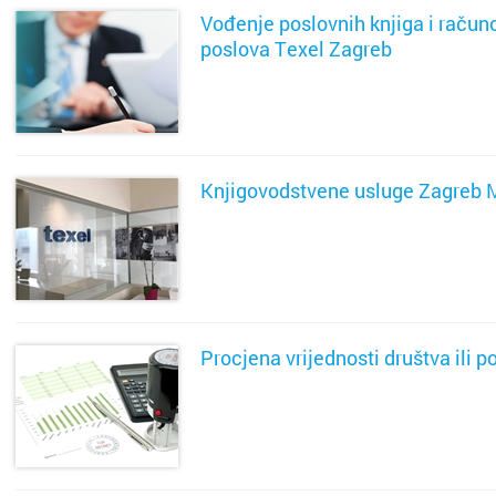
Vođenje poslovnih knjiga i raču
poslova Texel Zagreb
SAZNAJ VIŠE
Knjigovodstvene usluge Zagreb 
SAZNAJ VIŠE
Procjena vrijednosti društva ili p
SAZNAJ VIŠE