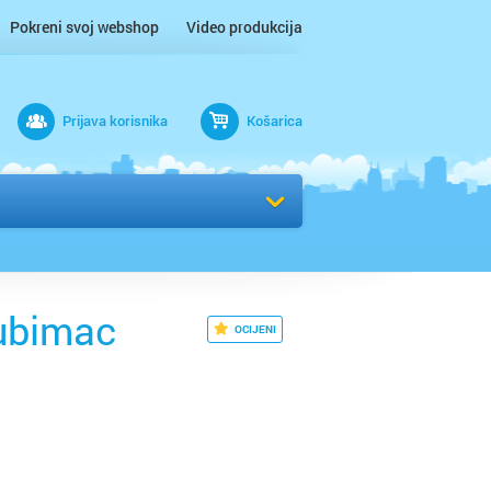
Pokreni svoj webshop
Video produkcija
Prijava korisnika
Košarica
rad
Odaberi kvart
jubimac
OCIJENI