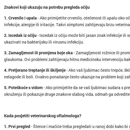
Znakovi koji ukazuju na potrebu pregleda očiju
1. Crvenilo i upala
- Ako primijetite crvenilo, otečenost ili upalu oko o
infekcije, alergije ili iritacije. Takvi simptomi zahtijevaju brzu veteri
2. Iscedak iz očiju
- Iscedak iz očiju može biti jasan znak infekcije ili s
ukazivati na bakterijsku ili virusnu infekciju.
3. Zamagljenost ili promjena boje oka
- Zamagljenost rožnice ili prom
glaukoma. Ovi problemi zahtijevaju hitnu medicinsku intervenciju kako
4. Pretjerano treptanje ili škiljenje
- Ako vaš ljubimac često trepće, škil
nelagode ili boli. Ovakvo ponašanje često ukazuje na problem koji zah
5. Poteškoće s vidom
- Ako primijetite da se vaš ljubimac sudara s p
okruženju ili pokazuje druge znakove slabog vida, odmah ga odvedite
Kada posjetiti veterinarskog oftalmologa?
1. Prvi pregled
- Štence i mačiće treba pregledati u ranoj dobi kako bi