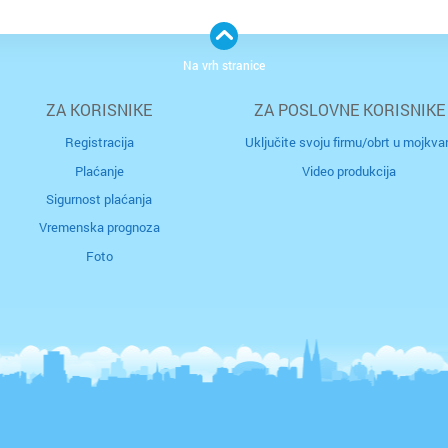
Bjelova
Buzin
Na vrh stranice
Buzet
Centar
ZA KORISNIKE
ZA POSLOVNE KORISNIKE
Čakovec
Črnome
Registracija
Uključite svoju firmu/obrt u mojkvar
Plaćanje
Video produkcija
Čazma
Čulinec
Sigurnost plaćanja
Vremenska prognoza
Đakovo
Cvjetno 
Foto
Daruvar
Dubec
Donja S
Dubrav
Drniš
Dugave
Dubrovn
Ferenšč