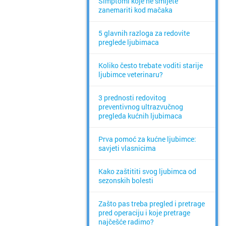
Simptomi koje ne smijete
zanemariti kod mačaka
5 glavnih razloga za redovite
preglede ljubimaca
Koliko često trebate voditi starije
ljubimce veterinaru?
3 prednosti redovitog
preventivnog ultrazvučnog
pregleda kućnih ljubimaca
Prva pomoć za kućne ljubimce:
savjeti vlasnicima
Kako zaštititi svog ljubimca od
sezonskih bolesti
Zašto pas treba pregled i pretrage
pred operaciju i koje pretrage
najčešće radimo?