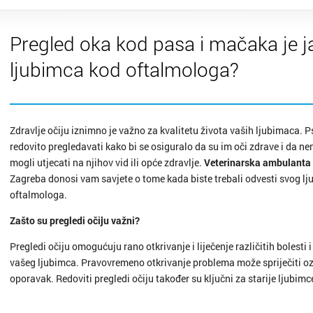
Pregled oka kod pasa i mačaka je ja
ljubimca kod oftalmologa?
Zdravlje očiju iznimno je važno za kvalitetu života vaših ljubimaca. P
redovito pregledavati kako bi se osiguralo da su im oči zdrave i da n
mogli utjecati na njihov vid ili opće zdravlje.
Veterinarska ambulanta
Zagreba donosi vam savjete o tome kada biste trebali odvesti svog l
oftalmologa.
Zašto su pregledi očiju važni?
Pregledi očiju omogućuju rano otkrivanje i liječenje različitih bolesti 
vašeg ljubimca. Pravovremeno otkrivanje problema može spriječiti ozbi
oporavak. Redoviti pregledi očiju također su ključni za starije ljubimce