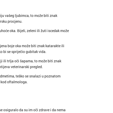
čiju vašeg ljubimca, to može biti znak
narsku procjenu.
uhoće oka. Bijeli, zeleni ili žuti iscedak može
jena boje oka može biti znak katarakte ili
 bi se spriječio gubitak vida.
ji ili trlja oči šapama, to može biti znak
tijeva veterinarski pregled.
redmetima, teško se snalazi u poznatom
 kod oftalmologa.
 se osiguralo da su im oči zdrave i da nema