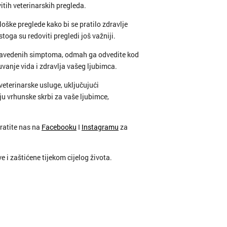
itih veterinarskih pregleda.
loške preglede kako bi se pratilo zdravlje
toga su redoviti pregledi još važniji.
e navedenih simptoma, odmah ga odvedite kod
uvanje vida i zdravlja vašeg ljubimca.
eterinarske usluge, uključujući
ju vrhunske skrbi za vaše ljubimce,
Pratite nas na
Facebooku
I
Instagramu
za
 i zaštićene tijekom cijelog života.