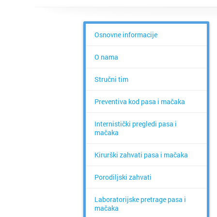
Osnovne informacije
O nama
Stručni tim
Preventiva kod pasa i mačaka
Internistički pregledi pasa i
mačaka
Kirurški zahvati pasa i mačaka
Porodiljski zahvati
Laboratorijske pretrage pasa i
mačaka