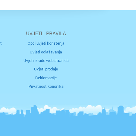
r
UVJETI I PRAVILA
 / Međimurje
rec
t
Opći uvjeti korištenja
Uvjeti oglašavanja
Uvjeti izrade web stranica
Uvjeti prodaje
naselje
Reklamacije
Privatnost korisnika
tubica
a
ik
ica