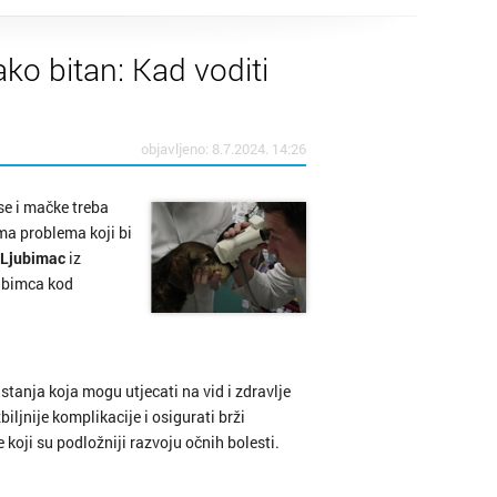
ko bitan: Kad voditi
objavljeno: 8.7.2024. 14:26
se i mačke treba
ema problema koji bi
 Ljubimac
iz
jubimca kod
i stanja koja mogu utjecati na vid i zdravlje
ljnije komplikacije i osigurati brži
 koji su podložniji razvoju očnih bolesti.