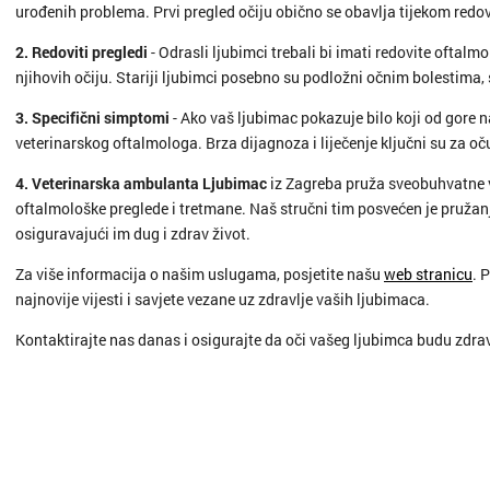
urođenih problema. Prvi pregled očiju obično se obavlja tijekom redov
2. Redoviti pregledi
- Odrasli ljubimci trebali bi imati redovite oftalmo
njihovih očiju. Stariji ljubimci posebno su podložni očnim bolestima, s
3. Specifični simptomi
- Ako vaš ljubimac pokazuje bilo koji od gor
veterinarskog oftalmologa. Brza dijagnoza i liječenje ključni su za oč
4. Veterinarska ambulanta Ljubimac
iz Zagreba pruža sveobuhvatne v
oftalmološke preglede i tretmane. Naš stručni tim posvećen je pružan
osiguravajući im dug i zdrav život.
Za više informacija o našim uslugama, posjetite našu
web stranicu
. 
najnovije vijesti i savjete vezane uz zdravlje vaših ljubimaca.
Kontaktirajte nas danas i osigurajte da oči vašeg ljubimca budu zdrave