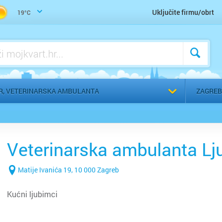
Uključite firmu/obrt
19°C
Odaberi g
R, VETERINARSKA AMBULANTA
ZAGREB
Veterinarska ambulanta L
Matije Ivanića 19, 10 000 Zagreb
Kućni ljubimci