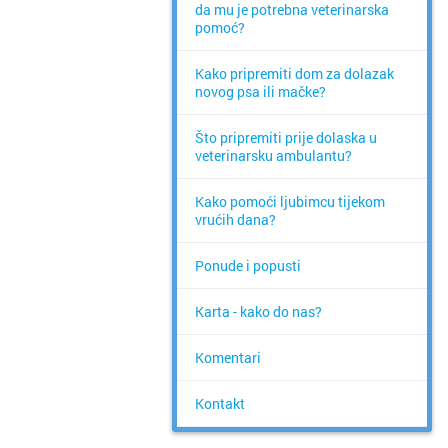
da mu je potrebna veterinarska
pomoć?
Kako pripremiti dom za dolazak
novog psa ili mačke?
Što pripremiti prije dolaska u
veterinarsku ambulantu?
Kako pomoći ljubimcu tijekom
vrućih dana?
Ponude i popusti
Karta - kako do nas?
Komentari
Kontakt