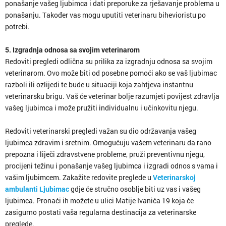
ponašanje vašeg ljubimca i dati preporuke za rješavanje problema u
ponašanju. Također vas mogu uputiti veterinaru bihevioristu po
potrebi.
5. Izgradnja odnosa sa svojim veterinarom
Redoviti pregledi odlična su prilika za izgradnju odnosa sa svojim
veterinarom. Ovo može biti od posebne pomoći ako se vaš ljubimac
razboli ili ozlijedi te bude u situaciji koja zahtjeva instantnu
veterinarsku brigu. Vaš će veterinar bolje razumjeti povijest zdravlja
vašeg ljubimca i može pružiti individualnu i učinkovitu njegu.
Redoviti veterinarski pregledi važan su dio održavanja vašeg
ljubimca zdravim i sretnim. Omogućuju vašem veterinaru da rano
prepozna i liječi zdravstvene probleme, pruži preventivnu njegu,
procijeni težinu i ponašanje vašeg ljubimca i izgradi odnos s vama i
vašim ljubimcem. Zakažite redovite preglede u
Veterinarskoj
ambulanti Ljubimac
gdje će stručno osoblje biti uz vas i vašeg
ljubimca. Pronaći ih možete u ulici Matije Ivanića 19 koja će
zasigurno postati vaša regularna destinacija za veterinarske
preglede.