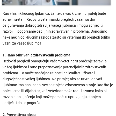
Kao vlasnik kućnog ljubimca, želite da vaš krzneni prijatelj bude
zdrav i sretan. Redoviti veterinarski pregledi važan su dio
osiguravanja dobrog zdravlja vašeg ljubimca i mogu spriječiti
razvoj ili pogoršanje ozbiljnih zdravstvenih problema. Donosimo
neke nekih od ključnih razloga zašto su veterinarski pregledi toliko
važni za vašeg ljubimca.
1. Rano otkrivanje zdravstvenih problema
Redoviti pregledi omogućuju vašem veterinaru praćenje zdravlja
vašeg ljubimca i rano prepoznavanje potencijalnih zdravstvenih
problema. To može značajno utjecati na kvalitetu života i
dugovječnost vašeg ljubimca. Na primjer, ako se utvrdi da vaš
ljubimac ima nasljedno, već postojeće zdravstveno stanje, kao što je
bolest srca ili dijabetes, vaš veterinar može raditi s vama kako bi
razvio plan liječenja koji može pomoći u upravljanju stanjem i
spriječiti da se pogorša.
2. Preventivna njega