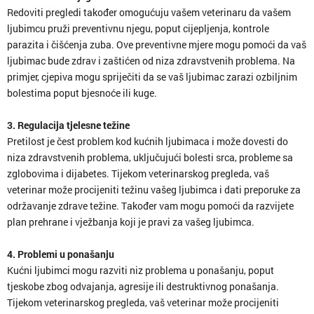
Redoviti pregledi također omogućuju vašem veterinaru da vašem
ljubimcu pruži preventivnu njegu, poput cijepljenja, kontrole
parazita i čišćenja zuba. Ove preventivne mjere mogu pomoći da vaš
ljubimac bude zdrav i zaštićen od niza zdravstvenih problema. Na
primjer, cjepiva mogu spriječiti da se vaš ljubimac zarazi ozbiljnim
bolestima poput bjesnoće ili kuge.
3. Regulacija tjelesne težine
Pretilost je čest problem kod kućnih ljubimaca i može dovesti do
niza zdravstvenih problema, uključujući bolesti srca, probleme sa
zglobovima i dijabetes. Tijekom veterinarskog pregleda, vaš
veterinar može procijeniti težinu vašeg ljubimca i dati preporuke za
održavanje zdrave težine. Također vam mogu pomoći da razvijete
plan prehrane i vježbanja koji je pravi za vašeg ljubimca.
4. Problemi u ponašanju
Kućni ljubimci mogu razviti niz problema u ponašanju, poput
tjeskobe zbog odvajanja, agresije ili destruktivnog ponašanja.
Tijekom veterinarskog pregleda, vaš veterinar može procijeniti