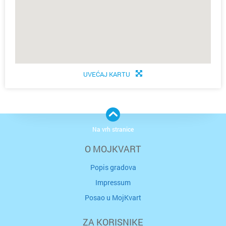
UVEĆAJ KARTU
Na vrh stranice
O MOJKVART
Popis gradova
Impressum
Posao u MojKvart
ZA KORISNIKE