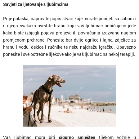
Savjeti za ljetovanje s ljubimcima
Prije polaska, napravite popis stvari koje morate ponijeti sa sobom i
u njega svakako uvrstite hranu koju vaš ljubimac uobičajeno jede
kako biste izbjegli pojavu proljeva ili povraćanja izazvanu naglom
promjenom prehrane. Ponesite bar dvije ogrlice i lajne, zdjelice za
hranu i vodu, dekice i ručnike te neku najdražu igračku. Obavezno
ponesite i sve potrebne lijekove ako je vaš ljubimac na nekoj terapiji.
Vaš ljubimac mora biti
sigurno smješten
tijekom vožnje u