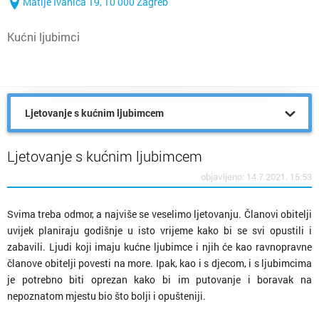
Matije Ivanića 19, 10 000 Zagreb
Kućni ljubimci
Ljetovanje s kućnim ljubimcem
Ljetovanje s kućnim ljubimcem
objavljeno: 14.7.2021. 15:53
Svima treba odmor, a najviše se veselimo ljetovanju. Članovi obitelji
uvijek planiraju godišnje u isto vrijeme kako bi se svi opustili i
zabavili. Ljudi koji imaju kućne ljubimce i njih će kao ravnopravne
članove obitelji povesti na more. Ipak, kao i s djecom, i s ljubimcima
je potrebno biti oprezan kako bi im putovanje i boravak na
nepoznatom mjestu bio što bolji i opušteniji.