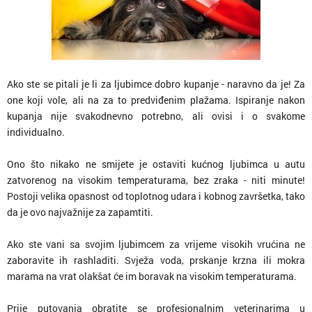
Ako ste se pitali je li za ljubimce dobro kupanje - naravno da je! Za
one koji vole, ali na za to predviđenim plažama. Ispiranje nakon
kupanja nije svakodnevno potrebno, ali ovisi i o svakome
individualno.
Ono što nikako ne smijete je ostaviti kućnog ljubimca u autu
zatvorenog na visokim temperaturama, bez zraka - niti minute!
Postoji velika opasnost od toplotnog udara i kobnog završetka, tako
da je ovo najvažnije za zapamtiti.
Ako ste vani sa svojim ljubimcem za vrijeme visokih vrućina ne
zaboravite ih rashladiti. Svježa voda, prskanje krzna ili mokra
marama na vrat olakšat će im boravak na visokim temperaturama.
Prije putovanja obratite se profesionalnim veterinarima u