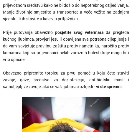
prijevoznom sredstvu kako ne bi došlo do nepotrebnog ozljeđivanja.
Manje životinje smjestite u transporter, a veće vežite na zadnjem
sjedalu ili ih stavite u kavez u prtljažniku.
Prije putovanja obavezno
posjetite svog veterinara
da pregleda
kućnog ljubimca, provjeri jesu li obavljena sva potrebna cijepljenja i
da vam savjetuje pravilnu zaštitu protiv nametnika, naročito protiv
komaraca koji su prijenosnici nekih zaraznih bolesti koje mogu biti
vrlo opasne.
Obavezno pripremite torbicu za prvu pomoć u koju ćete staviti
zavoje, gaze, sredstvo za dezinfekciju, antibiotsku mast i
samoljepljive zavoje, ako se vaš ljubimac ozlijedi -
vi ste spremni
.