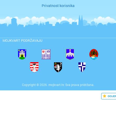
Privatnost korisnika
MOJKVART PODRŽAVAJU
Copyright © 2026. mojkvart.hr. Sva prava pridržana.
OCIJE