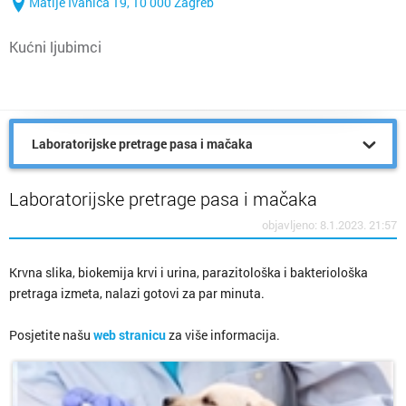
Matije Ivanića 19, 10 000 Zagreb
Kućni ljubimci
Laboratorijske pretrage pasa i mačaka
Laboratorijske pretrage pasa i mačaka
objavljeno: 8.1.2023. 21:57
Krvna slika, biokemija krvi i urina, parazitološka i bakteriološka
pretraga izmeta, nalazi gotovi za par minuta.
Posjetite našu
web stranicu
za više informacija.