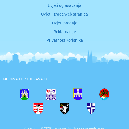
Uvjeti oglašavanja
Uvjeti izrade web stranica
Uvjeti prodaje
Reklamacije
Privatnost korisnika
MOJKVART PODRŽAVAJU
Copyright © 2026. mojkvart.hr. Sva prava pridržana.