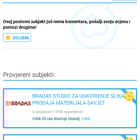
Ovaj poslovni subjekt još nema komentara, pošalji svoju ocjenu i
pomozi drugima!
OCIJENI
Provjereni subjekti:
BRADAS STUDIO ZA UOKVIRENJE SLIKA I
PRODAJA MATERIJALA-SAVJET
ARHITEKTA-ZAGREB
S iskustvom ! With experience!
Vrbik 20 (sa straznje strane)
,
Vrbik