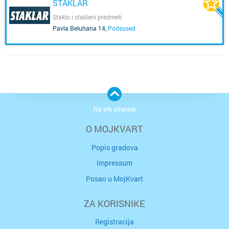
STAKLAR
Staklo i stakleni predmeti
Pavla Beluhana 14
,
Podsused
Na vrh stranice
O MOJKVART
Popis gradova
Impressum
Posao u MojKvart
ZA KORISNIKE
Registracija